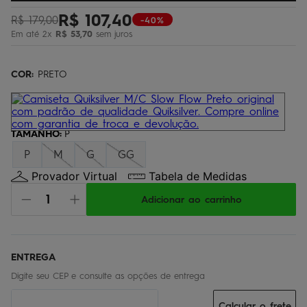
bermuda
5
º
R$
107
,
40
R$
179
,
00
-40%
Em até
2
x
R$
53
,
70
sem juros
óculos
6
º
jaqueta
7
º
COR:
PRETO
boardshort
8
º
chinelo
9
º
calça
TAMANHO
10
º
:
P
P
M
G
GG
Provador Virtual
Tabela de Medidas
Adicionar ao carrinho
Calcular o frete