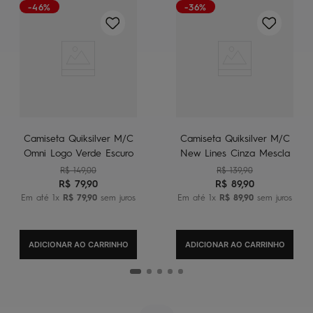
-46%
-36%
Camiseta Quiksilver M/C
Camiseta Quiksilver M/C
Omni Logo Verde Escuro
New Lines Cinza Mescla
R$
149
,
00
R$
139
,
90
R$
79
,
90
R$
89
,
90
Em até
1
x
R$
79
,
90
sem juros
Em até
1
x
R$
89
,
90
sem juros
ADICIONAR AO CARRINHO
ADICIONAR AO CARRINHO