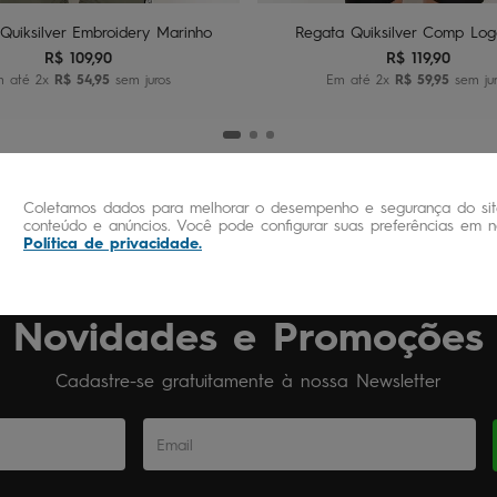
Quiksilver Embroidery Marinho
Regata Quiksilver Comp Log
R$
109
,
90
R$
119
,
90
m até
2
x
R$
54
,
95
sem juros
Em até
2
x
R$
59
,
95
sem jur
Coletamos dados para melhorar o desempenho e segurança do site
conteúdo e anúncios. Você pode configurar suas preferências em no
Política de privacidade
.
Novidades e Promoções
Cadastre-se gratuitamente à nossa Newsletter