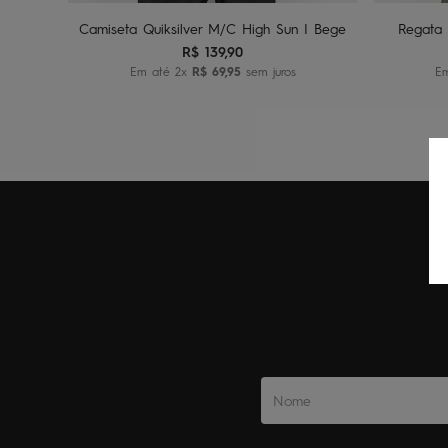
Camiseta Quiksilver M/C High Sun I Bege
Regata 
R$
139
,
90
Em até
2
x
R$
69
,
95
sem juros
E