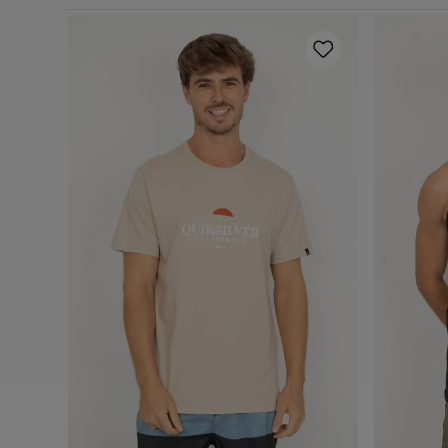
o Cinza
P
M
G
GG
Adicionar ao carrinho
A