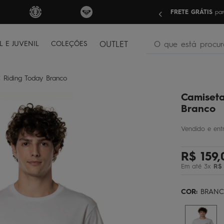
nas compras acima de R$499 | Consulte as Regras
Sua pri
O que está procura
L E JUVENIL
COLEÇÕES
OUTLET
termos mais buscados
 Riding Today Branco
bone
1
º
Camiseta
moletom
2
º
Branco
camiseta
3
º
regata
4
º
R$
159
,
bermuda
5
º
Em até
3
x
R$
óculos
6
º
jaqueta
7
º
COR:
BRAN
boardshort
8
º