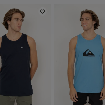
P
M
G
GG
P
M
G
GG
dicionar ao carrinho
Adicionar ao carrin