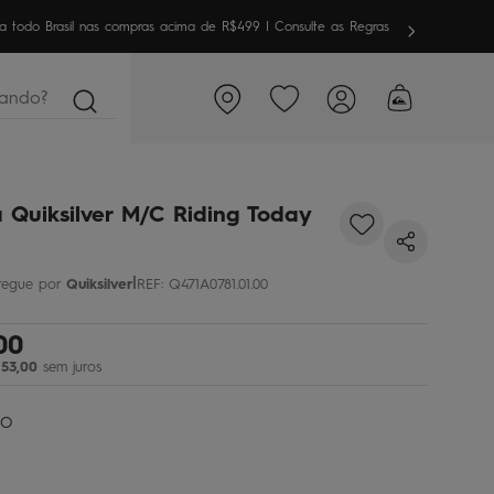
meira vez aqui? Garanta
10% OFF
em sua 1ª compra
ndo?
 Quiksilver M/C Riding Today
|
Quiksilver
REF
:
Q471A0781.01.00
00
53
,
00
sem juros
CO