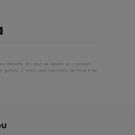
s
o diferente. Em caso de defeito ou o produto
é gratuita. O prazo para solicitação de troca é de
ou