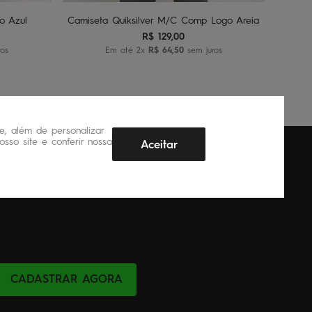
o Azul
Camiseta Quiksilver M/C Comp Logo Areia
R$
129
,
00
os
Em até
2
x
R$
64
,
50
sem juros
, além de personalizar
sso site e conferir nossa
Aceitar
CADASTRAR AGORA