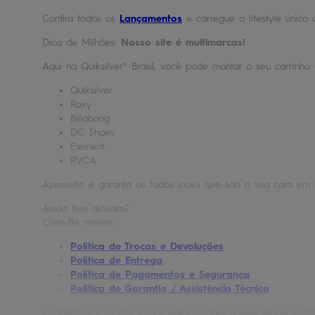
Confira todos os
Lançamentos
e carregue o lifestyle único 
Dica de Milhões:
Nosso site é multimarcas!
Aqui na Quiksilver® Brasil, você pode montar o seu carrinh
Quiksilver
Roxy
Billabong
DC Shoes
Element
RVCA
Aproveite e garanta os todos looks que são a sua cara em 
Ainda tem dúvidas?
Consulte nossas:
Política de Trocas e Devoluções
Política de Entrega
Política de Pagamentos e Segurança
Política de Garantia / Assistência Técnica
Cadastre seu melhor e-mail para receber nossos lançament