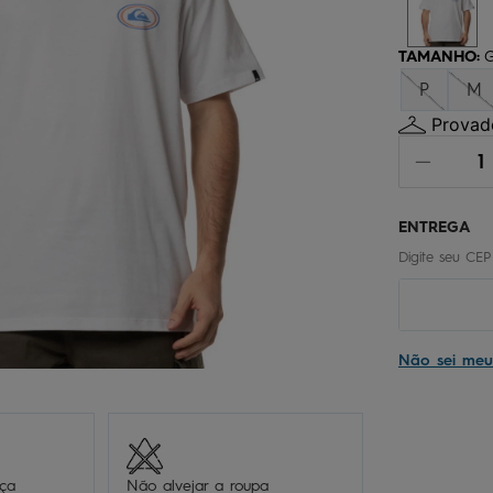
chinelo
9
º
calça
10
º
TAMANHO
:
P
M
Provado
Não sei me
eça
Não alvejar a roupa