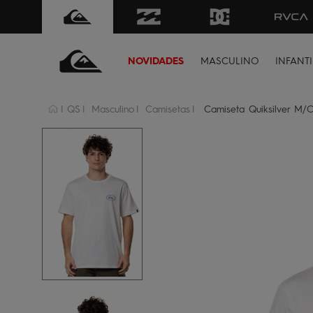
FRETE GRÁTIS
para todo Brasil 
NOVIDADES
MASCULINO
INFANTI
QS
Masculino
Camisetas
Camiseta Quiksilver M/C