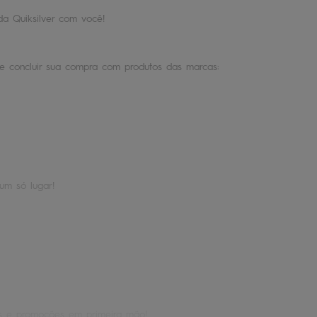
da Quiksilver com você!
o e concluir sua compra com produtos das marcas:
um só lugar!
os e promoções em primeira mão!