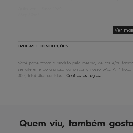
Quiksilver — Since 1969
Stay High!
Ver mai
TROCAS E DEVOLUÇÕES
Você pode trocar o produto pelo mesmo, de cor e/ou tamanh
ser diferente do anúncio, comunicar o nosso SAC. A 1ª troca 
30 (trinta) dias corridos...
Confiras as regras.
Quem viu, também gost