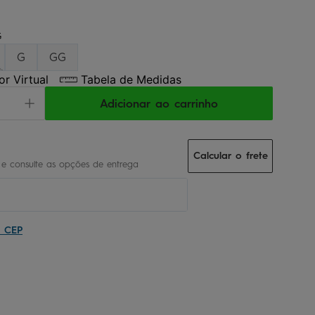
G
G
GG
r Virtual
Tabela de Medidas
Adicionar ao carrinho
Calcular o frete
u CEP