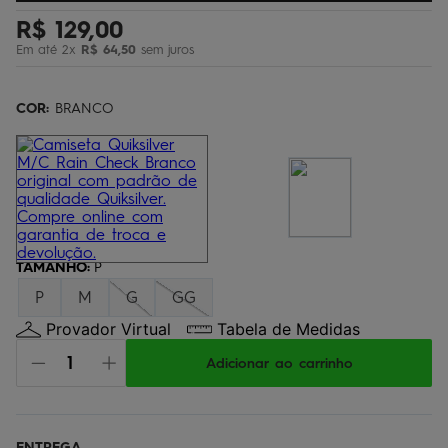
bermuda
5
º
R$
129
,
00
Em até
2
x
R$
64
,
50
sem juros
óculos
6
º
jaqueta
7
º
COR:
BRANCO
boardshort
8
º
chinelo
9
º
calça
10
º
TAMANHO
:
P
P
M
G
GG
Provador Virtual
Tabela de Medidas
Adicionar ao carrinho