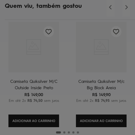
Quem viu, também gostou
Camiseta Quiksilver M/C
Camiseta Quiksilver M/c
Outside Inside Preto
Big Block Areia
R$
149
,
00
R$
149
,
90
Em até
2
x
R$
74
,
50
sem juros
Em até
2
x
R$
74
,
95
sem juros
ADICIONAR AO CARRINHO
ADICIONAR AO CARRINHO