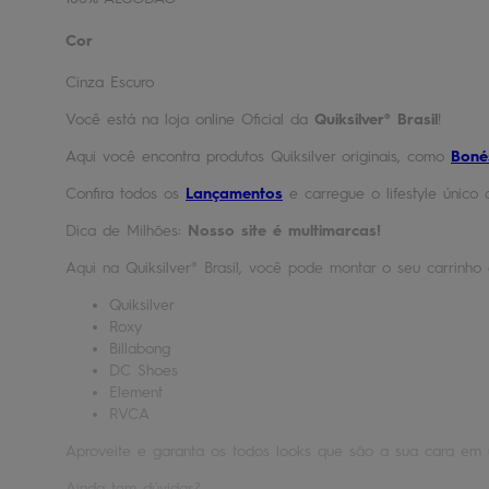
Cor
Cinza Escuro
Você está na loja online Oficial da
Quiksilver® Brasil
!
Aqui você encontra produtos Quiksilver originais, como
Boné
Confira todos os
Lançamentos
e carregue o lifestyle único 
Dica de Milhões:
Nosso site é multimarcas!
Aqui na Quiksilver® Brasil, você pode montar o seu carrinh
Quiksilver
Roxy
Billabong
DC Shoes
Element
RVCA
Aproveite e garanta os todos looks que são a sua cara em 
Ainda tem dúvidas?