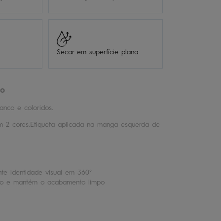
Secar em superfície plana
ro
anco e coloridos.
m 2 cores.Etiqueta aplicada na manga esquerda de
te identidade visual em 360°
ço e mantém o acabamento limpo