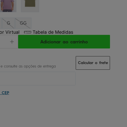
G
GG
r Virtual
Tabela de Medidas
Adicionar ao carrinho
Calcular o frete
u CEP