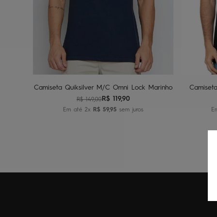
P
M
G
GG
Adicionar ao carrinho
A
Camiseta Quiksilver M/C Omni Lock Marinho
Camiseta
R$
119
,
90
R$
149
,
00
Em até
2
x
R$
59
,
95
sem juros
E