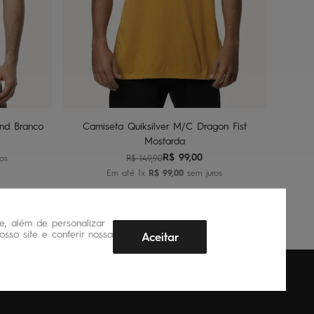
P
M
G
GG
ho
Adicionar ao carrinho
nd Branco
Camiseta Quiksilver M/C Dragon Fist
Mostarda
R$
99
,
00
os
R$
149
,
90
Em até
1
x
R$
99
,
00
sem juros
, além de personalizar
sso site e conferir nossa
Aceitar