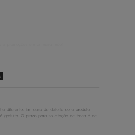
os e promoções em primeira mão!
s
o diferente. Em caso de defeito ou o produto
é gratuita. O prazo para solicitação de troca é de