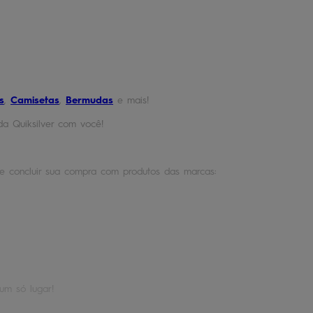
s
,
Camisetas
,
Bermudas
e mais!
da Quiksilver com você!
o e concluir sua compra com produtos das marcas:
um só lugar!