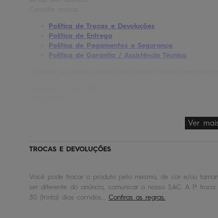
Consulte nossas:
Política de Trocas e Devoluções
Política de Entrega
Política de Pagamentos e Segurança
Política de Garantia / Assistência Técnica
Cadastre seu melhor e-mail para receber nossos lançament
Quiksilver — Since 1969
Stay High!
Ver mai
TROCAS E DEVOLUÇÕES
Você pode trocar o produto pelo mesmo, de cor e/ou tamanh
ser diferente do anúncio, comunicar o nosso SAC. A 1ª troca 
30 (trinta) dias corridos...
Confiras as regras.