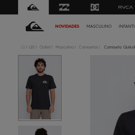
FRETE GRÁTIS
para todo Brasil 
NOVIDADES
MASCULINO
INFANTI
QS
Outlet
Masculino
Camisetas
Camiseta Quiks