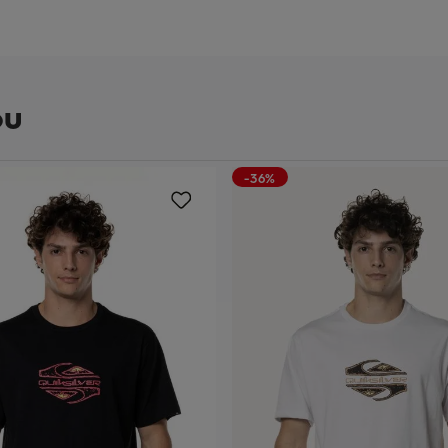
ou
-36%