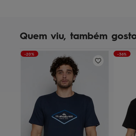
Quem viu, também gost
-20%
-36%
 Azul