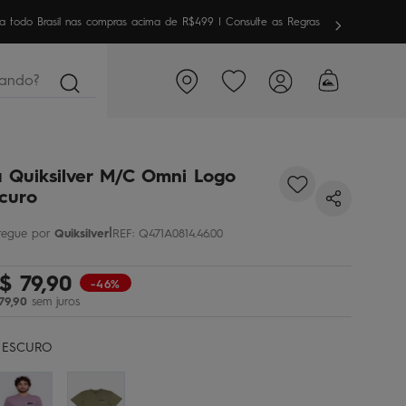
meira vez aqui? Garanta
10% OFF
em sua 1ª compra
ndo?
 Quiksilver M/C Omni Logo
curo
|
Quiksilver
REF
:
Q471A0814.46.00
$
79
,
90
-46%
79
,
90
sem juros
 ESCURO