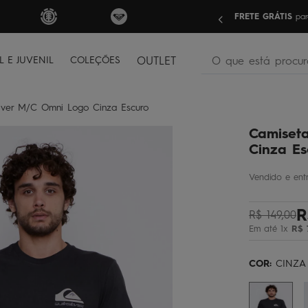
nas compras acima de R$499 | Consulte as Regras
Sua pri
O que está procura
L E JUVENIL
COLEÇÕES
OUTLET
termos mais buscados
ilver M/C Omni Logo Cinza Escuro
bone
1
º
Camiseta
moletom
2
º
Cinza Es
camiseta
3
º
regata
4
º
R
óculos
5
º
R$
149
,
00
Em até
1
x
R$
jaqueta
6
º
bermuda
7
º
COR:
CINZA
boardshort
8
º