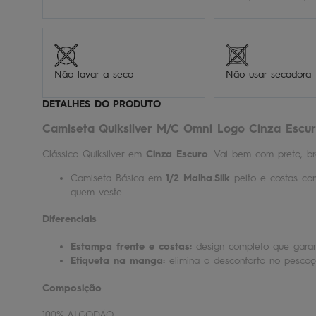
Não lavar a seco
Não usar secadora
DETALHES DO PRODUTO
Camiseta Quiksilver M/C Omni Logo Cinza Escu
Clássico Quiksilver em
Cinza Escuro
. Vai bem com preto, br
Camiseta Básica em
1/2 Malha
.
Silk
peito e costas co
quem veste
Diferenciais
Estampa frente e costas:
design completo que garan
Etiqueta na manga:
elimina o desconforto no pesco
Composição
100% ALGODÃO