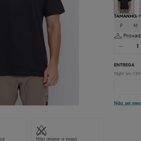
chinelo
9
º
calça
10
º
TAMANHO
:
P
P
M
Provado
Não sei me
eça
Não alvejar a roupa