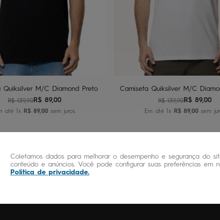
P
M
G
GG
P
M
G
GG
dicionar ao carrinho
Adicionar ao carrin
 Quiksilver M/C Diamond Preto
Camiseta Quiksilver M/C Diamo
R$
89
,
00
R$
89
,
00
R$
139
,
90
R$
139
,
90
m até
1
x
R$
89
,
00
sem juros
Em até
1
x
R$
89
,
00
sem jur
Coletamos dados para melhorar o desempenho e segurança do site
conteúdo e anúncios. Você pode configurar suas preferências em no
Política de privacidade
.