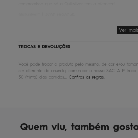
compromisso que só a Quiksilver tem a oferecer!
Quiksilver® |
STAY HIGH!
🌊
Ver mai
TROCAS E DEVOLUÇÕES
Você pode trocar o produto pelo mesmo, de cor e/ou tamanh
ser diferente do anúncio, comunicar o nosso SAC. A 1ª troca 
30 (trinta) dias corridos...
Confiras as regras.
Quem viu, também gost