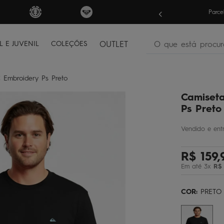
FRETE GRÁTIS
par
O que está procura
L E JUVENIL
COLEÇÕES
OUTLET
termos mais buscados
 Embroidery Ps Preto
bone
1
º
Camiseta
moletom
2
º
Ps Preto
camiseta
3
º
regata
4
º
R$
159
,
bermuda
5
º
Em até
3
x
R$
óculos
6
º
jaqueta
7
º
COR:
PRETO
boardshort
8
º