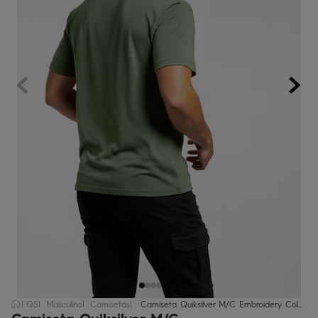
bermuda
5
º
óculos
6
º
jaqueta
7
º
boardshort
8
º
chinelo
9
º
calça
10
º
QS
Masculino
Camisetas
Camiseta Quiksilver M/C Embroidery Color Verde Escuro