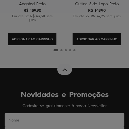
Adapted Preto
Outline Side Logo Preto
R$
189
,
90
R$
149
,
90
Em até
3
x
R$
63
,
30
sem
Em até
2
x
R$
74
,
95
sem juros
juros
ADICIONAR AO CARRINHO
ADICIONAR AO CARRINHO
Novidades e Promoções
Cadastre-se gratuitamente à nossa Newsletter