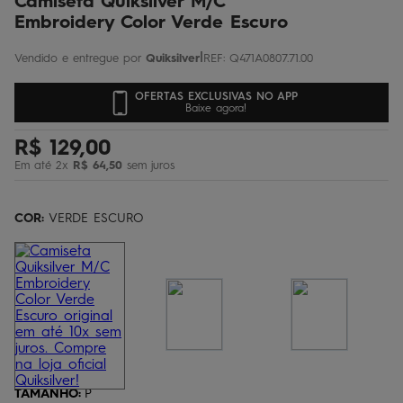
Camiseta Quiksilver M/C
Embroidery Color Verde Escuro
|
Quiksilver
REF
:
Q471A0807.71.00
OFERTAS EXCLUSIVAS NO APP
Baixe agora!
R$
129
,
00
Em até
2
x
R$
64
,
50
sem juros
COR:
VERDE ESCURO
TAMANHO
:
P