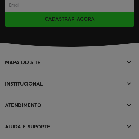
CADASTRAR AGORA
MAPA DO SITE
+
NOVIDADES
INSTITUCIONAL
+
MASCULINO
SOBRE NÓS
KIDS
ATENDIMENTO
+
TROCAS E DEVOLUÇÕES
ACESSÓRIOS
(11)2010-1029
POLÍTICA DE ENTREGA
OUTLET
AJUDA E SUPORTE
+
SAC@QUIKSILVER.COM.BR
POLÍTICA DE PRIVACIDADE