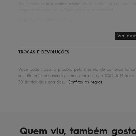
Você está na
loja online oficial
da Quiksilver. Aqui, você en
compromisso que só a Quiksilver tem a oferecer!
Quiksilver® |
STAY HIGH!
🌊
Ver mai
TROCAS E DEVOLUÇÕES
Você pode trocar o produto pelo mesmo, de cor e/ou tamanh
ser diferente do anúncio, comunicar o nosso SAC. A 1ª troca 
30 (trinta) dias corridos...
Confiras as regras.
Quem viu, também gost