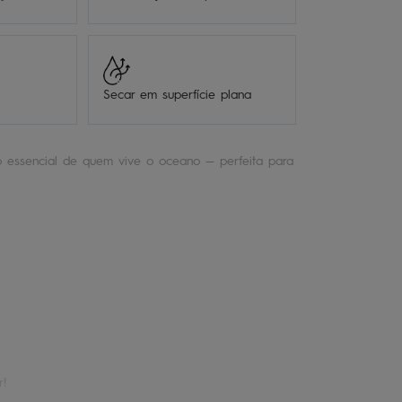
Secar em superfície plana
 essencial de quem vive o oceano — perfeita para
r!