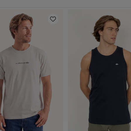
P
M
G
GG
P
M
G
GG
dicionar ao carrinho
Adicionar ao carrin