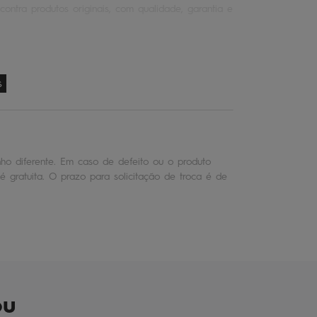
contra produtos originais, com qualidade, garantia e
s
o diferente. Em caso de defeito ou o produto
é gratuita. O prazo para solicitação de troca é de
ou