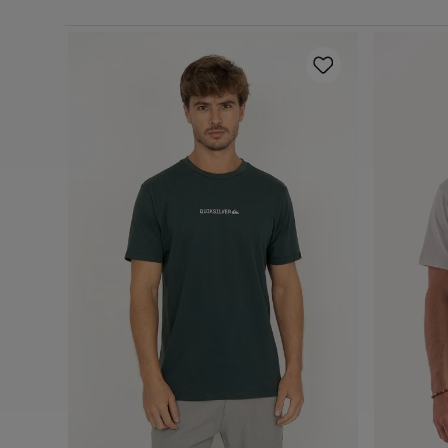
ning
P
M
G
GG
Adicionar ao carrinho
A