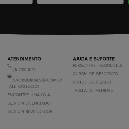
ATENDIMENTO
AJUDA E SUPORTE
PERGUNTAS FREQUENTES
(11) 2010-1029
CUPOM DE DESCONTO
SAC@QUIKSILVER.COM.BR
STATUS DO PEDIDO
FALE CONOSCO
TABELA DE MEDIDAS
ENCONTRE UMA LOJA
SEJA UM LICENCIADO
SEJA UM REVENDEDOR