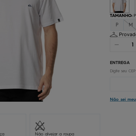
chinelo
9
º
calça
10
º
TAMANHO
:
P
P
M
Provado
Não sei me
eça
Não alvejar a roupa