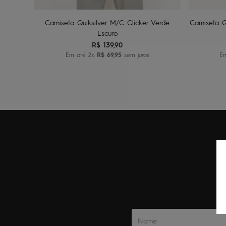
Camiseta Quiksilver M/C Clicker Verde
Camiseta Qu
Escuro
R$
139
,
90
Em até
2
x
R$
69
,
95
sem juros
E