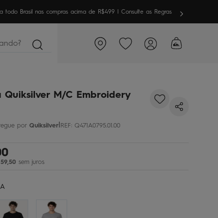
meira vez aqui? Garanta
10% OFF
em sua 1ª compra
ndo?
 Quiksilver M/C Embroidery
|
Quiksilver
REF
:
Q471A0795.01.00
00
59
,
50
sem juros
CA