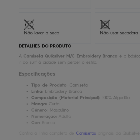
Não lavar a seco
Não usar secadora
DETALHES DO PRODUTO
A
Camiseta Quiksilver M/C Embroidery Branca
é o básico
ir do surf à cidade sem perder o estilo.
Especificações
Tipo de Produto:
Camiseta
Linha:
Embroidery Branca
Composição (Material Principal):
100% Algodão
Manga:
Curta
Gênero:
Masculino
Numeração:
Adulto
Cor:
Branco
Confira a linha completa de
Camisetas
originais da Quiksilve