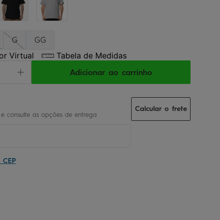
G
GG
r Virtual
Tabela de Medidas
Adicionar ao carrinho
Calcular o frete
u CEP