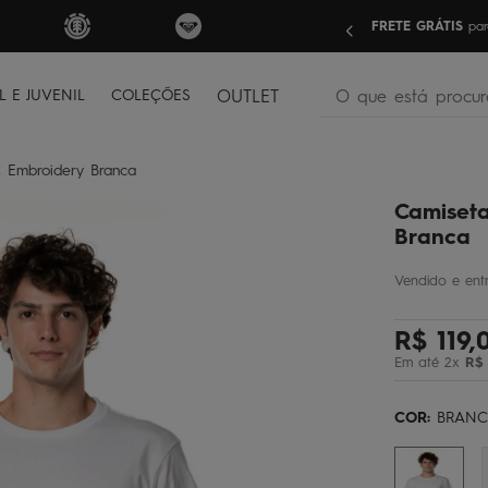
nas compras acima de R$499 | Consulte as Regras
Sua pri
O que está procura
L E JUVENIL
COLEÇÕES
OUTLET
termos mais buscados
C Embroidery Branca
bone
1
º
Camiseta
moletom
2
º
Branca
camiseta
3
º
regata
4
º
R$
119
,
óculos
5
º
Em até
2
x
R$
jaqueta
6
º
bermuda
7
º
COR:
BRAN
boardshort
8
º