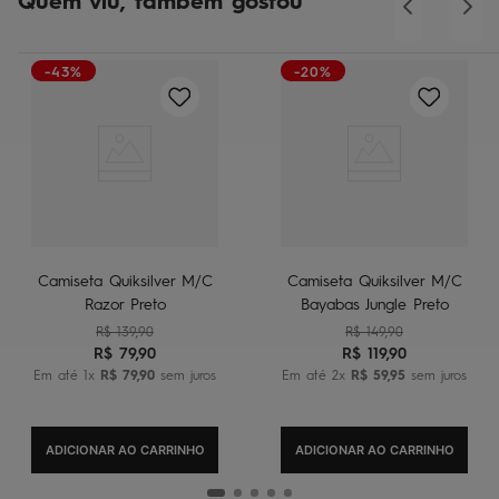
Quem viu, também gostou
-43%
-20%
Camiseta Quiksilver M/C
Camiseta Quiksilver M/C
Razor Preto
Bayabas Jungle Preto
R$
139
,
90
R$
149
,
90
R$
79
,
90
R$
119
,
90
Em até
1
x
R$
79
,
90
sem juros
Em até
2
x
R$
59
,
95
sem juros
ADICIONAR AO CARRINHO
ADICIONAR AO CARRINHO