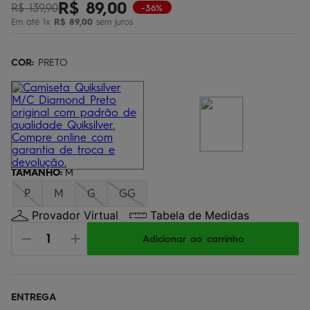
R$
89
,
00
R$
139
,
90
-36%
bermuda
5
º
Em até
1
x
R$
89
,
00
sem juros
óculos
6
º
jaqueta
COR:
7
PRETO
º
boardshort
8
º
chinelo
9
º
calça
10
º
TAMANHO
:
M
P
M
G
GG
Provador Virtual
Tabela de Medidas
Adicionar ao carrinho