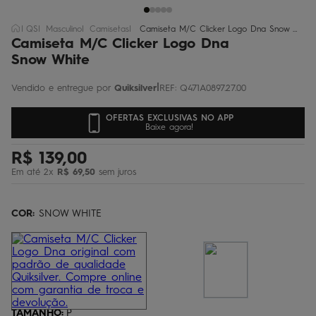
bermuda
5
º
QS
Masculino
Camisetas
Camiseta M/C Clicker Logo Dna Snow White
óculos
6
º
Camiseta M/C Clicker Logo Dna
Snow White
jaqueta
7
º
|
boardshort
Quiksilver
REF
:
Q471A0897.27.00
8
º
chinelo
9
º
OFERTAS EXCLUSIVAS NO APP
Baixe agora!
calça
10
º
R$
139
,
00
Em até
2
x
R$
69
,
50
sem juros
COR:
SNOW WHITE
TAMANHO
:
P