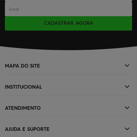
CADASTRAR AGORA
MAPA DO SITE
+
NOVIDADES
INSTITUCIONAL
+
MASCULINO
SOBRE NÓS
KIDS
ATENDIMENTO
+
TROCAS E DEVOLUÇÕES
ACESSÓRIOS
(11)2010-1029
POLÍTICA DE ENTREGA
OUTLET
AJUDA E SUPORTE
+
SAC@QUIKSILVER.COM.BR
POLÍTICA DE PRIVACIDADE