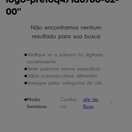
bermuda
5
º
00
óculos
6
º
jaqueta
Não encontramos nenhum
7
º
resultado para sua busca
boardshort
8
º
chinelo
9
º
Verifique se a palavra foi digitada
calça
10
º
corretamente
Tente palavras menos específicas
Utilize palavras-chave diferentes
Navegue pelas categorias do site
Moda
Confira
site da
!
feminina:
no
Roxy