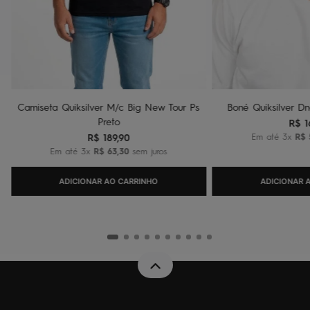
Camiseta Quiksilver M/c Big New Tour Ps
Boné Quiksilver Dn
Preto
R$
1
R$
189
,
90
Em até
3
x
R$
Em até
3
x
R$
63
,
30
sem juros
ADICIONAR AO CARRINHO
ADICIONAR 