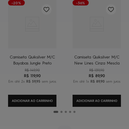
-20%
-36%
Camiseta Quiksilver M/C
Camiseta Quiksilver M/C
Bayabas Jungle Preto
New Lines Cinza Mescla
R$
149
,
90
R$
139
,
90
R$
119
,
90
R$
89
,
90
Em até
2
x
R$
59
,
95
sem juros
Em até
1
x
R$
89
,
90
sem juros
ADICIONAR AO CARRINHO
ADICIONAR AO CARRINHO