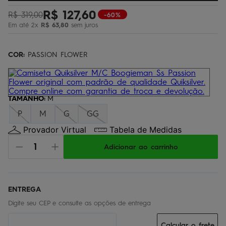
óculos
5
º
R$
127
,
60
R$
319
,
00
-60%
Em até
2
x
R$
63
,
80
sem juros
jaqueta
6
º
bermuda
7
º
COR:
PASSION FLOWER
boardshort
8
º
chinelo
9
º
calça
TAMANHO
10
º
:
M
P
M
G
GG
Provador Virtual
Tabela de Medidas
Adicionar ao carrinho
Calcular o frete