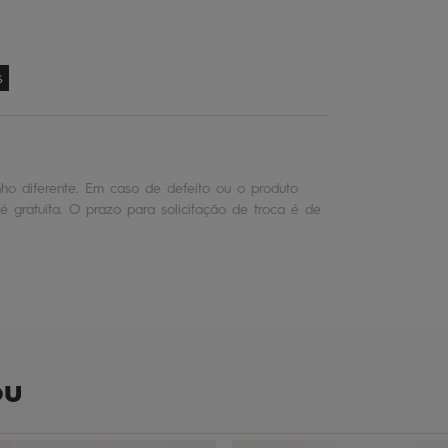
s
o diferente. Em caso de defeito ou o produto
é gratuita. O prazo para solicitação de troca é de
ou