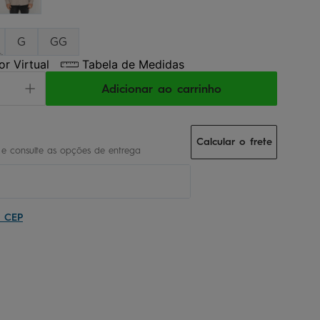
G
GG
r Virtual
Tabela de Medidas
Adicionar ao carrinho
Calcular o frete
u CEP