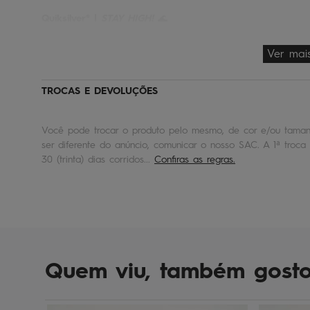
Quiksilver® |
STAY HIGH!
🌊
Ver mai
TROCAS E DEVOLUÇÕES
Você pode trocar o produto pelo mesmo, de cor e/ou tamanh
ser diferente do anúncio, comunicar o nosso SAC. A 1ª troca 
30 (trinta) dias corridos...
Confiras as regras.
Quem viu, também gost