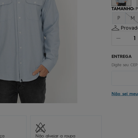
chinelo
9
º
TAMANHO
:
P
calça
10
º
P
M
Provado
Não sei me
eça
Não alvejar a roupa