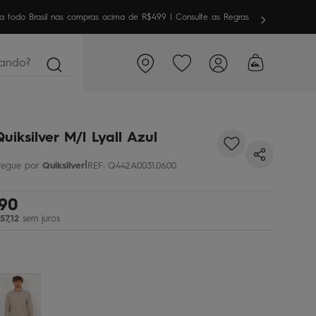
meira vez aqui? Garanta
10% OFF
em sua 1ª compra
ndo?
uiksilver M/l Lyall Azul
|
Quiksilver
REF
:
Q442A0031.06.00
90
57
,
12
sem juros