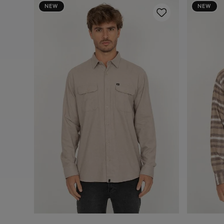
NEW
NEW
 4 Dusk
P
M
G
GG
Adicionar ao carrinho
A