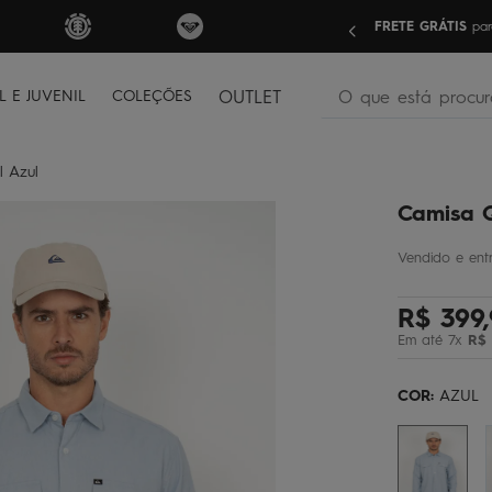
nas compras acima de R$499 | Consulte as Regras
Sua pri
O que está procura
L E JUVENIL
COLEÇÕES
OUTLET
termos mais buscados
l Azul
bone
1
º
Camisa Q
moletom
2
º
camiseta
3
º
regata
4
º
R$
399
,
bermuda
5
º
Em até
7
x
R$
óculos
6
º
COR:
AZUL
jaqueta
7
º
boardshort
8
º