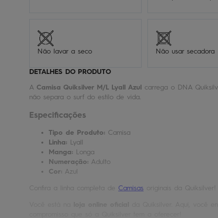
Não lavar a seco
Não usar secadora
DETALHES DO PRODUTO
A
Camisa Quiksilver M/L Lyall Azul
carrega o DNA Quiksilv
não separa o surf do estilo de vida.
Especificações
Tipo de Produto:
Camisa
Linha:
Lyall
Manga:
Longa
Numeração:
Adulto
Cor:
Azul
Confira a linha completa de
Camisas
originais da Quiksilver!
Você está na
loja online oficial
da Quiksilver. Aqui, você en
compromisso que só a Quiksilver tem a oferecer!