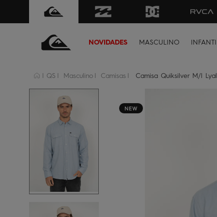
FRETE GRÁTIS
para todo Brasil 
NOVIDADES
MASCULINO
INFANTI
QS
Masculino
Camisas
Camisa Quiksilver M/l Lyal
NEW