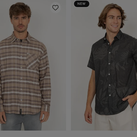
NEW
P
M
G
GG
P
M
G
GG
dicionar ao carrinho
Adicionar ao carrin