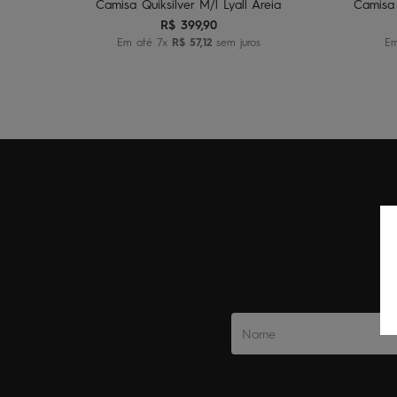
Camisa Quiksilver M/l Lyall Areia
Camisa 
R$
399
,
90
Em até
7
x
R$
57
,
12
sem juros
E