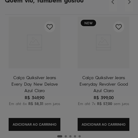
Quem viu, também gostou
NEW
Calça Quiksilver Jeans
Calça Quiksilver Jeans
Every Day New Delave
Everyday Revolver Good
Azul Claro
Azul Claro
R$
349
,
90
R$
399
,
00
Em até
6
x
R$
58
,
31
sem juros
Em até
7
x
R$
57
,
00
sem juros
ADICIONAR AO CARRINHO
ADICIONAR AO CARRINHO