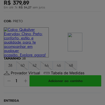
R$
379
,
89
bermuda
5
º
Em até
7
x
R$
54
,
27
sem juros
óculos
6
º
jaqueta
COR:
7
PRETO
º
boardshort
8
º
chinelo
9
º
calça
10
º
TAMANHO
:
38
38
40
42
44
46
48
Provador Virtual
Tabela de Medidas
Adicionar ao carrinho