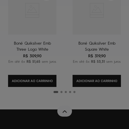
Boné Quiksilver Emb
Boné Quiksilver Emb
Three Logo White
Square White
R$
309
,
90
R$
319
,
90
Em até
6
x
R$
51
,
65
sem juros
Em até
6
x
R$
53
,
31
sem juros
ADICIONAR AO CARRINHO
ADICIONAR AO CARRINHO