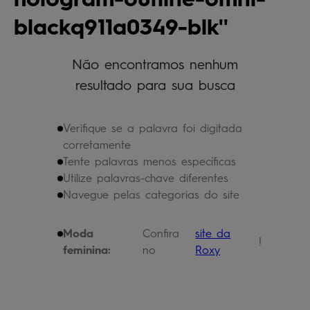
bermuda
5
º
blackq911a0349-blk
óculos
6
º
jaqueta
Não encontramos nenhum
7
º
resultado para sua busca
boardshort
8
º
chinelo
9
º
Verifique se a palavra foi digitada
calça
10
º
corretamente
Tente palavras menos específicas
Utilize palavras-chave diferentes
Navegue pelas categorias do site
Moda
Confira
site da
!
feminina:
no
Roxy