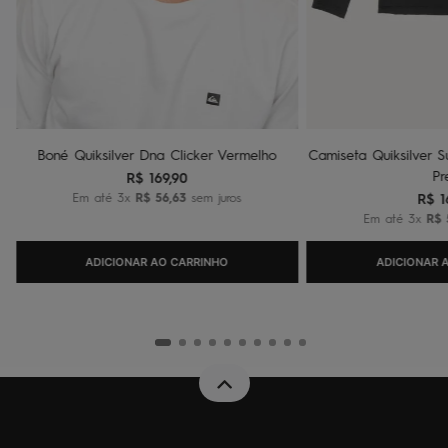
Boné Quiksilver Dna Clicker Vermelho
Camiseta Quiksilver Su
Pr
R$
169
,
90
Em até
3
x
R$
56
,
63
sem juros
R$
1
Em até
3
x
R$
ADICIONAR AO CARRINHO
ADICIONAR 