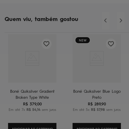
Quem viu, também gostou
NEW
Boné Quiksilver Gradient
Boné Quiksilver Blue Logo
Broken Type White
Preto
R$
379
,
00
R$
289
,
90
Em até
7
x
R$
54
,
14
sem juros
Em até
5
x
R$
57
,
98
sem juros
ADICIONAR AO CARRINHO
ADICIONAR AO CARRINHO