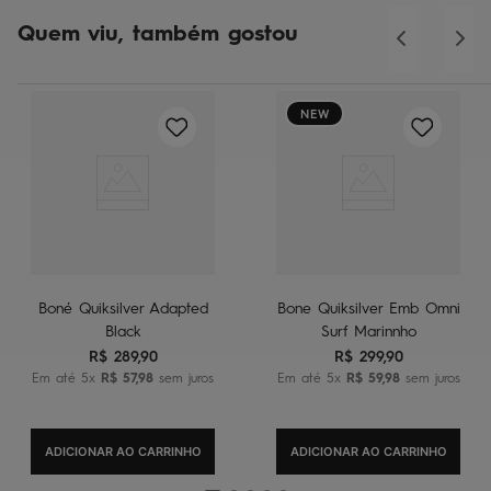
Quem viu, também gostou
NEW
Boné Quiksilver Adapted
Bone Quiksilver Emb Omni
Black
Surf Marinnho
R$
289
,
90
R$
299
,
90
Em até
5
x
R$
57
,
98
sem juros
Em até
5
x
R$
59
,
98
sem juros
ADICIONAR AO CARRINHO
ADICIONAR AO CARRINHO