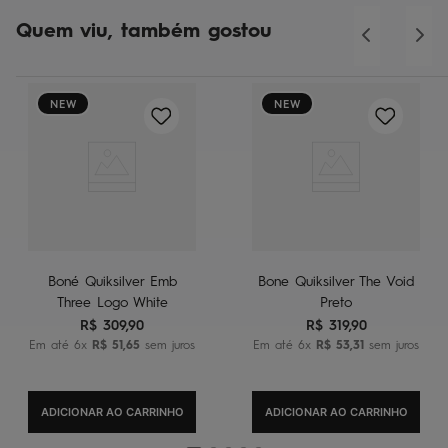
Quem viu, também gostou
NEW
NEW
Boné Quiksilver Emb
Bone Quiksilver The Void
Three Logo White
Preto
R$
309
,
90
R$
319
,
90
Em até
6
x
R$
51
,
65
sem juros
Em até
6
x
R$
53
,
31
sem juros
ADICIONAR AO CARRINHO
ADICIONAR AO CARRINHO