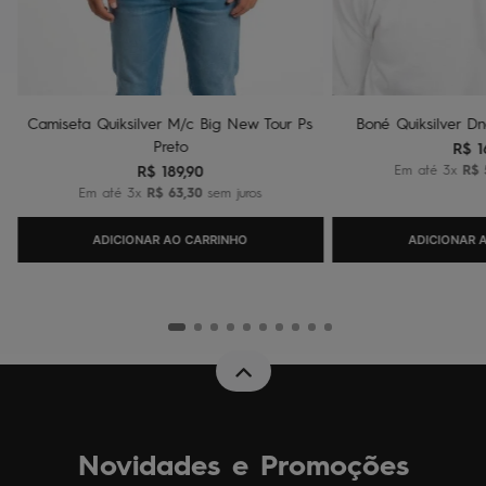
Camiseta Quiksilver M/c Big New Tour Ps
Boné Quiksilver Dn
Preto
R$
1
R$
189
,
90
Em até
3
x
R$
Em até
3
x
R$
63
,
30
sem juros
ADICIONAR AO CARRINHO
ADICIONAR 
Novidades e Promoções