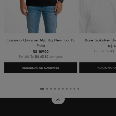
Camiseta Quiksilver M/c Big New Tour Ps
Boné Quiksilver Dn
Preto
R$
1
R$
189
,
90
Em até
3
x
R$
Em até
3
x
R$
63
,
30
sem juros
ADICIONAR AO CARRINHO
ADICIONAR 