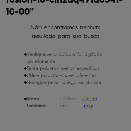
bermuda
5
º
10-00
óculos
6
º
jaqueta
Não encontramos nenhum
7
º
resultado para sua busca
boardshort
8
º
chinelo
9
º
Verifique se a palavra foi digitada
calça
10
º
corretamente
Tente palavras menos específicas
Utilize palavras-chave diferentes
Navegue pelas categorias do site
Moda
Confira
site da
!
feminina:
no
Roxy