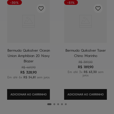
-30%
-51%
Bermuda Quiksilver Ocean
Bermuda Quiksilver Taxer
Union Amphibian 20 Navy
Chino Marinho
Blazer
R$
389
,
00
R$
189
,
90
R$
469
,
90
R$
328
,
90
Em até
3
x
R$
63
,
30
sem
juros
Em até
6
x
R$
54
,
81
sem juros
ADICIONAR AO CARRINHO
ADICIONAR AO CARRINHO