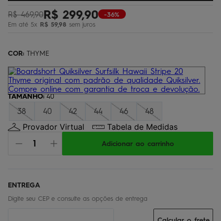
bermuda
5
º
R$
299
,
90
R$
469
,
90
-36%
Em até
5
x
R$
59
,
98
sem juros
óculos
6
º
jaqueta
7
º
COR:
THYME
boardshort
8
º
chinelo
9
º
calça
TAMANHO
10
º
:
40
38
40
42
44
46
48
Provador Virtual
Tabela de Medidas
Adicionar ao carrinho
Calcular o frete