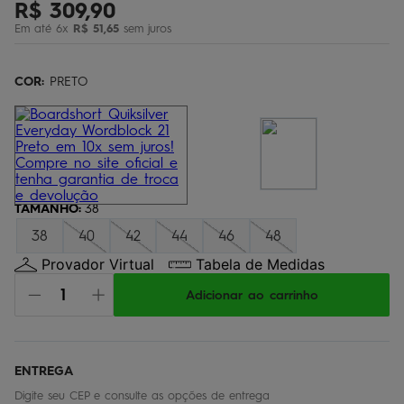
R$
309
,
90
bermuda
5
º
Em até
6
x
R$
51
,
65
sem juros
óculos
6
º
jaqueta
COR:
7
PRETO
º
boardshort
8
º
chinelo
9
º
calça
10
º
TAMANHO
:
38
38
40
42
44
46
48
Provador Virtual
Tabela de Medidas
Adicionar ao carrinho