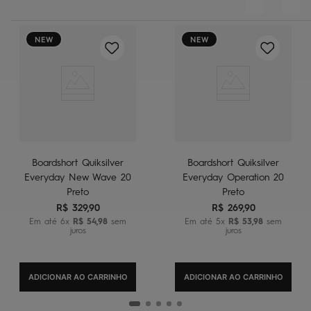
NEW
NEW
Boardshort Quiksilver
Boardshort Quiksilver
Everyday New Wave 20
Everyday Operation 20
Preto
Preto
R$
329
,
90
R$
269
,
90
Em até
6
x
R$
54
,
98
sem
Em até
5
x
R$
53
,
98
sem
juros
juros
ADICIONAR AO CARRINHO
ADICIONAR AO CARRINHO