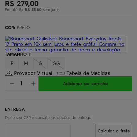
R$
279
,
00
regata
5
º
Em até
5
x
R$
55
,
80
sem juros
óculos
6
º
jaqueta
COR:
7
PRETO
º
boardshort
8
º
chinelo
9
º
TAMANHO
:
P
calça
10
º
P
M
G
GG
Provador Virtual
Tabela de Medidas
Adicionar ao carrinho
Calcular o frete