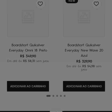
NEW
Boardshort Quiksilver
Boardshort Quiksilver
Everyday Omni 18 Preto
Everyday New Wave 20
Azul
R$
349
,
90
Em até
6
x
R$
58
,
31
sem juros
R$
329
,
90
Em até
6
x
R$
54
,
98
sem
juros
ADICIONAR AO CARRINHO
ADICIONAR AO CARRINHO