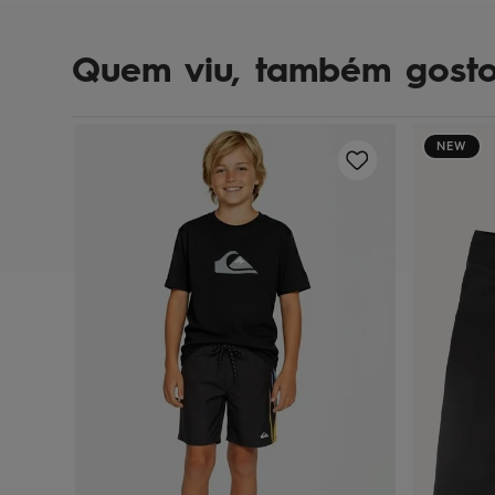
Quem viu, também gost
NEW
y 20 Kd