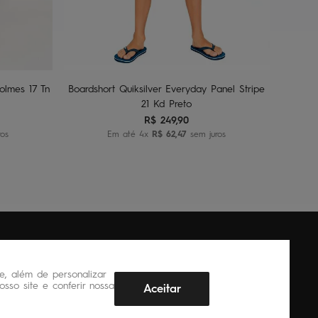
2
4
6
8
ho
Adicionar ao carrinho
olmes 17 Tn
Boardshort Quiksilver Everyday Panel Stripe
21 Kd Preto
R$
249
,
90
ros
Em até
4
x
R$
62
,
47
sem juros
, além de personalizar
sso site e conferir nossa
Aceitar