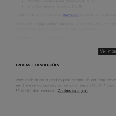
Tamanhos adolescentes (tamanho 10 a 16)
Tamanhos infantis (tamanho 2 a 8)
Confira a linha completa de
Bermudas
originais da Quiksilver
Você está na
loja online oficial
da Quiksilver. Aqui, você en
compromisso que só a Quiksilver tem a oferecer!
Quiksilver® |
STAY HIGH!
🌊
Ver mai
TROCAS E DEVOLUÇÕES
Você pode trocar o produto pelo mesmo, de cor e/ou tamanh
ser diferente do anúncio, comunicar o nosso SAC. A 1ª troca 
30 (trinta) dias corridos...
Confiras as regras.