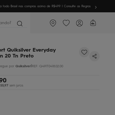
meira vez aqui? Garanta
10% OFF
em sua 1ª compra
ndo?
rt Quiksilver Everyday
n 20 Tn Preto
|
Quiksilver
REF
:
Q491T0418.02.00
90
55
,
97
sem juros