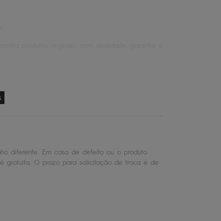
!
contra produtos originais, com qualidade, garantia e
s
o diferente. Em caso de defeito ou o produto
é gratuita. O prazo para solicitação de troca é de