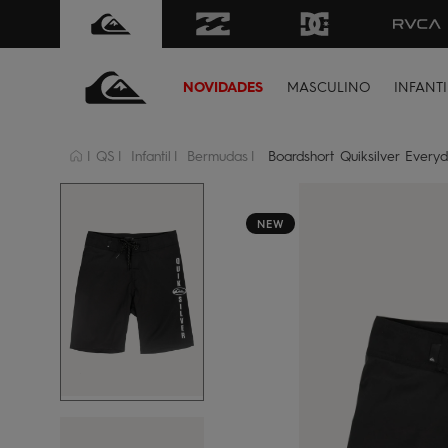
FRETE GRÁTIS
para todo Brasil 
NOVIDADES
MASCULINO
INFANTI
QS
Infantil
Bermudas
Boardshort Quiksilver Every
NEW