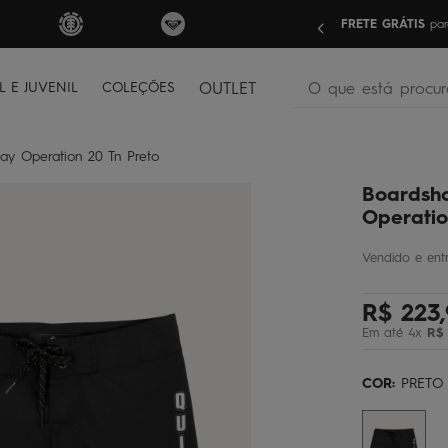
nas compras acima de R$499 | Consulte as Regras
Sua pri
O que está procura
L E JUVENIL
COLEÇÕES
OUTLET
termos mais buscados
day Operation 20 Tn Preto
bone
1
º
Boardsho
moletom
2
º
Operatio
camiseta
3
º
regata
4
º
R$
223
,
bermuda
5
º
Em até
4
x
R$
óculos
6
º
jaqueta
7
º
COR:
PRETO
boardshort
8
º