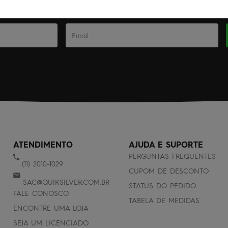
Cadastre-se gratuitamente à nossa Newsletter
ATENDIMENTO
AJUDA E SUPORTE
PERGUNTAS FREQUENTES
(11) 2010-1029
CUPOM DE DESCONTO
SAC@QUIKSILVER.COM.BR
STATUS DO PEDIDO
FALE CONOSCO
TABELA DE MEDIDAS
ENCONTRE UMA LOJA
SEJA UM LICENCIADO