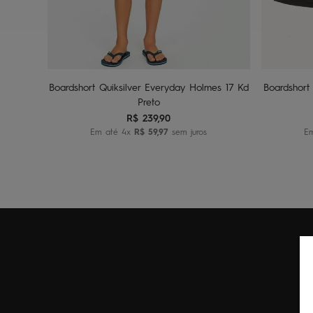
2
4
6
8
Adicionar ao carrinho
A
Boardshort Quiksilver Everyday Holmes 17 Kd
Boardshort
Preto
R$
239
,
90
Em até
4
x
R$
59
,
97
sem juros
E