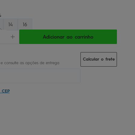
4
14
16
Adicionar ao carrinho
Calcular o frete
u CEP