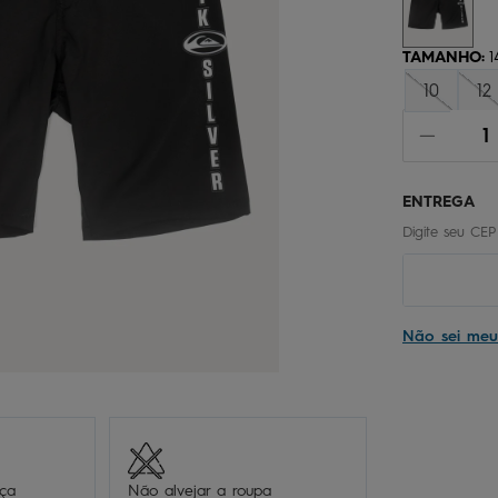
chinelo
9
º
calça
10
º
TAMANHO
:
1
10
12
Não sei me
eça
Não alvejar a roupa