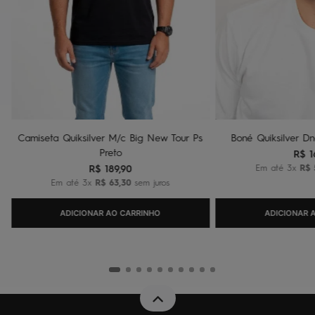
Camiseta Quiksilver M/c Big New Tour Ps
Boné Quiksilver Dn
Preto
R$
1
R$
189
,
90
Em até
3
x
R$
Em até
3
x
R$
63
,
30
sem juros
ADICIONAR AO CARRINHO
ADICIONAR 