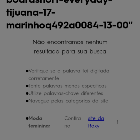
bermuda
5
º
tijuana-17-
óculos
6
º
marinhoq492a0084-13-00
jaqueta
7
º
boardshort
8
º
Não encontramos nenhum
chinelo
9
º
resultado para sua busca
calça
10
º
Verifique se a palavra foi digitada
corretamente
Tente palavras menos específicas
Utilize palavras-chave diferentes
Navegue pelas categorias do site
Moda
Confira
site da
!
feminina:
no
Roxy