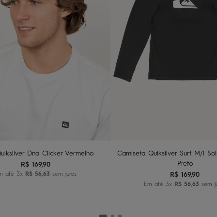
U
10
12
14
dicionar ao carrinho
Adicionar ao carri
uiksilver Dna Clicker Vermelho
Camiseta Quiksilver Surf M/l Sol
Preto
R$
169
,
90
m até
3
x
R$
56
,
63
sem juros
R$
169
,
90
Em até
3
x
R$
56
,
63
sem j