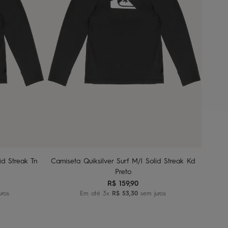
2
4
6
8
nho
Adicionar ao carrinho
id Streak Tn
Camiseta Quiksilver Surf M/l Solid Streak Kd
Preto
R$
159
,
90
uros
Em até
3
x
R$
53
,
30
sem juros