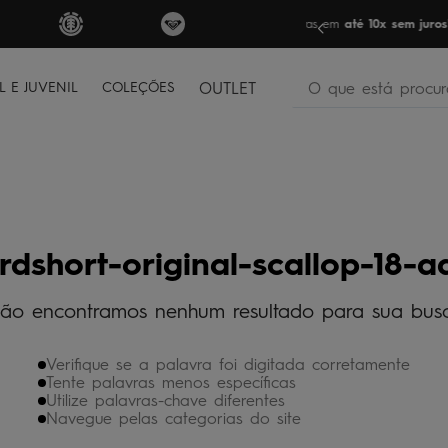
FRETE GRÁTIS
par
O que está procura
L E JUVENIL
COLEÇÕES
OUTLET
termos mais buscados
bone
1
º
moletom
2
º
camiseta
3
º
rdshort-original-scallop-18-
regata
4
º
ão encontramos nenhum resultado para sua bus
óculos
5
º
jaqueta
6
º
Verifique se a palavra foi digitada corretamente
bermuda
7
º
Tente palavras menos específicas
Utilize palavras-chave diferentes
boardshort
8
º
Navegue pelas categorias do site