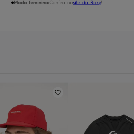
chinelo
9
º
Moda feminina:
Confira no
site da Roxy
!
calça
10
º