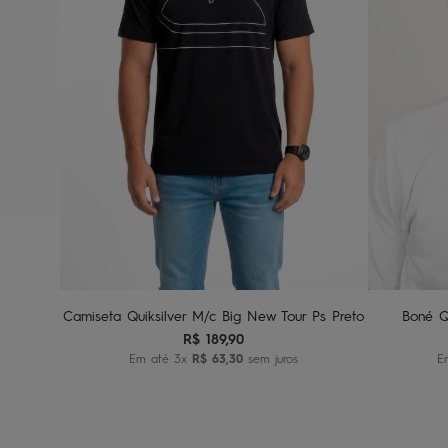
G1
G2
G3
Adicionar ao carrinho
A
Camiseta Quiksilver M/c Big New Tour Ps Preto
Boné Q
R$
189
,
90
Em até
3
x
R$
63
,
30
sem juros
E