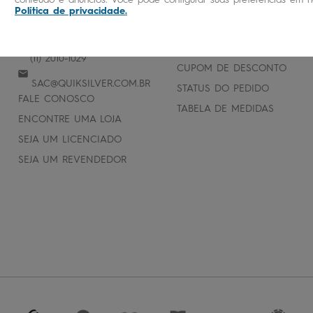
Política de privacidade
.
ATENDIMENTO
AJUDA E SUPORTE
PERGUNTAS FREQUENTES
(11) 2010-1029
CUPOM DE DESCONTO
SAC@QUIKSILVER.COM.BR
STATUS DO PEDIDO
FALE CONOSCO
TABELA DE MEDIDAS
ENCONTRE UMA LOJA
SEJA UM LICENCIADO
SEJA UM REVENDEDOR