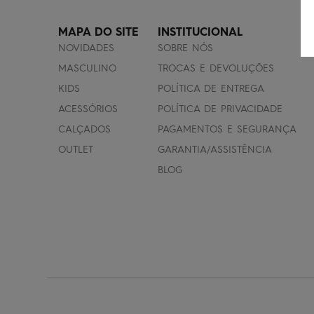
MAPA DO SITE
INSTITUCIONAL
NOVIDADES
SOBRE NÓS
MASCULINO
TROCAS E DEVOLUÇÕES
KIDS
POLÍTICA DE ENTREGA
ACESSÓRIOS
POLÍTICA DE PRIVACIDADE
CALÇADOS
PAGAMENTOS E SEGURANÇA
OUTLET
GARANTIA/ASSISTÊNCIA
BLOG