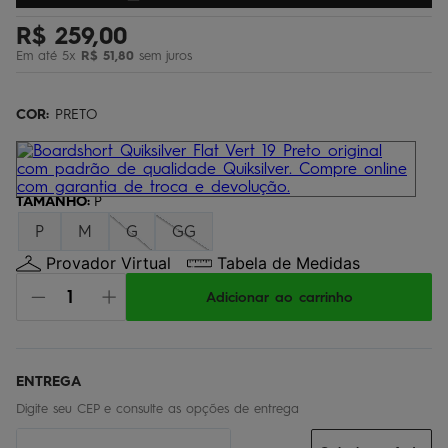
regata
5
º
R$
259
,
00
óculos
6
º
Em até
5
x
R$
51
,
80
sem juros
jaqueta
7
º
COR:
PRETO
boardshort
8
º
chinelo
9
º
calça
10
º
TAMANHO
:
P
P
M
G
GG
Provador Virtual
Tabela de Medidas
Adicionar ao carrinho