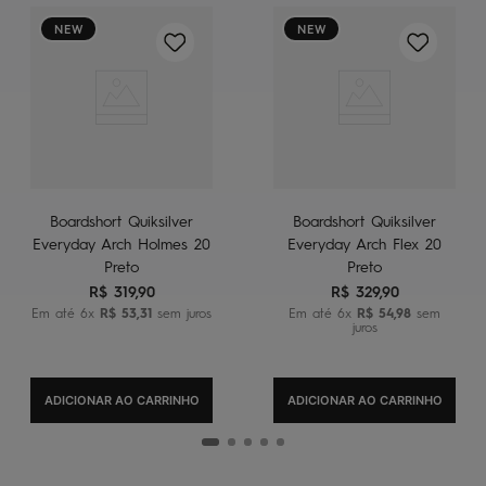
NEW
NEW
Boardshort Quiksilver
Boardshort Quiksilver
Everyday Arch Holmes 20
Everyday Arch Flex 20
Preto
Preto
R$
319
,
90
R$
329
,
90
Em até
6
x
R$
53
,
31
sem juros
Em até
6
x
R$
54
,
98
sem
juros
ADICIONAR AO CARRINHO
ADICIONAR AO CARRINHO