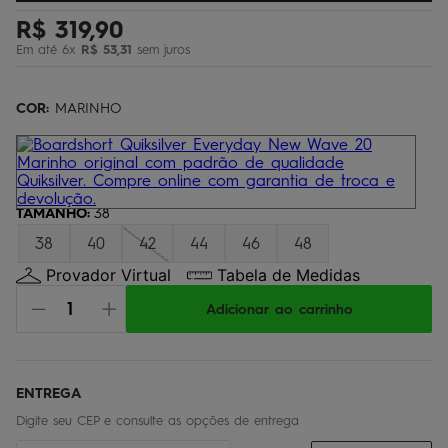
regata
5
º
R$
319
,
90
Em até
6
x
R$
53
,
31
sem juros
óculos
6
º
jaqueta
7
º
COR:
MARINHO
boardshort
8
º
chinelo
9
º
calça
10
º
TAMANHO
:
38
38
40
42
44
46
48
Provador Virtual
Tabela de Medidas
Adicionar ao carrinho