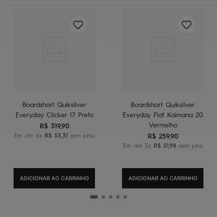
Boardshort Quiksilver
Boardshort Quiksilver
Everyday Clicker 17 Preto
Everyday Flat Kaimana 20
Vermelho
R$
319
,
90
Em até
6
x
R$
53
,
31
sem juros
R$
259
,
90
Em até
5
x
R$
51
,
98
sem juros
ADICIONAR AO CARRINHO
ADICIONAR AO CARRINHO