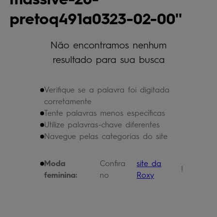
bermuda
5
º
pretoq491a0323-02-00
óculos
6
º
jaqueta
Não encontramos nenhum
7
º
resultado para sua busca
boardshort
8
º
chinelo
9
º
Verifique se a palavra foi digitada
calça
10
º
corretamente
Tente palavras menos específicas
Utilize palavras-chave diferentes
Navegue pelas categorias do site
Moda
Confira
site da
!
feminina:
no
Roxy