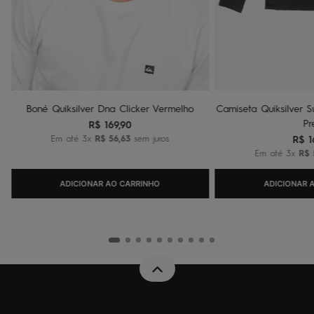
Boné Quiksilver Dna Clicker Vermelho
Camiseta Quiksilver Su
Pr
R$
169
,
90
Em até
3
x
R$
56
,
63
sem juros
R$
1
Em até
3
x
R$
ADICIONAR AO CARRINHO
ADICIONAR 