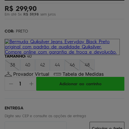
regata
5
º
R$
299
,
90
Em até
5
x
R$
59
,
98
sem juros
óculos
6
º
jaqueta
7
º
COR:
PRETO
boardshort
8
º
chinelo
9
º
calça
TAMANHO
10
º
:
40
38
40
42
44
46
48
Provador Virtual
Tabela de Medidas
Adicionar ao carrinho
Calcular o frete