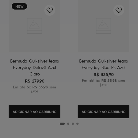
NEW
Bermuda Quiksilver Jeans
Bermuda Quiksilver Jeans
Everyday Delavê Azul
Everyday Blue Ps Azul
Claro
R$
335
,
90
R$
279
,
90
Em até
6
x
R$
55
,
98
sem
juros
Em até
5
x
R$
55
,
98
sem
juros
ADICIONAR AO CARRINHO
ADICIONAR AO CARRINHO