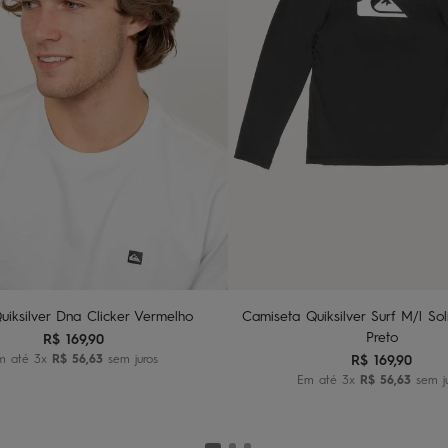
U
10
12
14
dicionar ao carrinho
Adicionar ao carri
uiksilver Dna Clicker Vermelho
Camiseta Quiksilver Surf M/l Sol
Preto
R$
169
,
90
m até
3
x
R$
56
,
63
sem juros
R$
169
,
90
Em até
3
x
R$
56
,
63
sem j