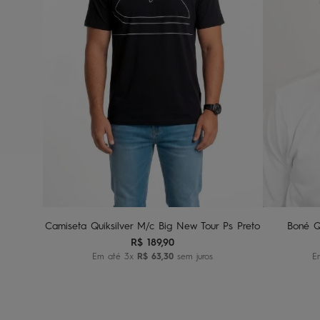
G1
G2
G3
Adicionar ao carrinho
A
Camiseta Quiksilver M/c Big New Tour Ps Preto
Boné Q
R$
189
,
90
Em até
3
x
R$
63
,
30
sem juros
E