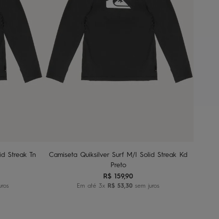
2
4
6
8
nho
Adicionar ao carrinho
id Streak Tn
Camiseta Quiksilver Surf M/l Solid Streak Kd
Preto
R$
159
,
90
uros
Em até
3
x
R$
53
,
30
sem juros