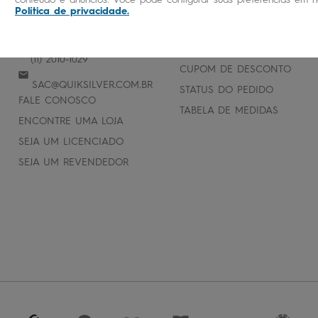
Política de privacidade
.
ATENDIMENTO
AJUDA E SUPORTE
PERGUNTAS FREQUENTES
(11) 2010-1029
CUPOM DE DESCONTO
SAC@QUIKSILVER.COM.BR
STATUS DO PEDIDO
FALE CONOSCO
TABELA DE MEDIDAS
ENCONTRE UMA LOJA
SEJA UM LICENCIADO
SEJA UM REVENDEDOR