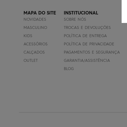
MAPA DO SITE
INSTITUCIONAL
NOVIDADES
SOBRE NÓS
MASCULINO
TROCAS E DEVOLUÇÕES
KIDS
POLÍTICA DE ENTREGA
ACESSÓRIOS
POLÍTICA DE PRIVACIDADE
CALÇADOS
PAGAMENTOS E SEGURANÇA
OUTLET
GARANTIA/ASSISTÊNCIA
BLOG