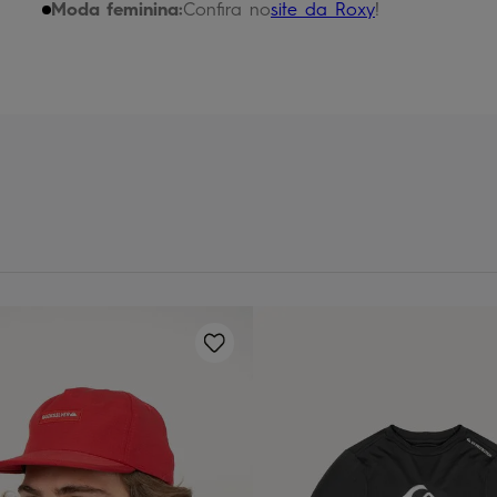
chinelo
9
º
Moda feminina:
Confira no
site da Roxy
!
calça
10
º