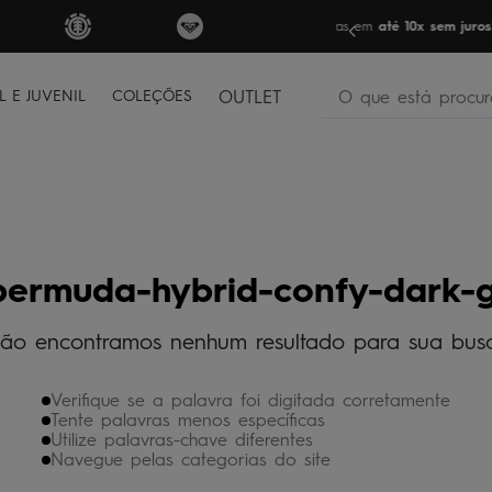
FRETE GRÁTIS
par
O que está procura
L E JUVENIL
COLEÇÕES
OUTLET
termos mais buscados
bone
1
º
moletom
2
º
camiseta
3
º
bermuda-hybrid-confy-dark-
regata
4
º
ão encontramos nenhum resultado para sua bus
bermuda
5
º
óculos
6
º
Verifique se a palavra foi digitada corretamente
jaqueta
7
º
Tente palavras menos específicas
Utilize palavras-chave diferentes
boardshort
8
º
Navegue pelas categorias do site