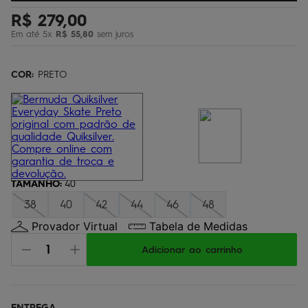
bermuda
5
º
R$
279
,
00
Em até
5
x
R$
55
,
80
sem juros
óculos
6
º
jaqueta
7
º
COR:
PRETO
boardshort
8
º
chinelo
9
º
calça
10
º
TAMANHO
:
40
38
40
42
44
46
48
Provador Virtual
Tabela de Medidas
Adicionar ao carrinho