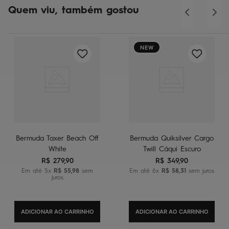
Quem viu, também gostou
NEW
Bermuda Taxer Beach Off
Bermuda Quiksilver Cargo
White
Twill Cáqui Escuro
R$
279
,
90
R$
349
,
90
Em até
5
x
R$
55
,
98
sem
Em até
6
x
R$
58
,
31
sem juros
juros
ADICIONAR AO CARRINHO
ADICIONAR AO CARRINHO