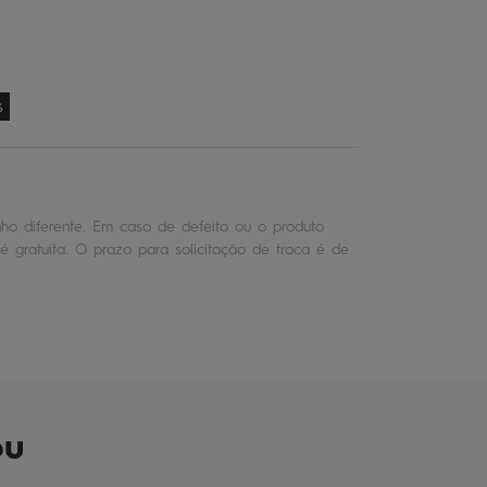
s
o diferente. Em caso de defeito ou o produto
é gratuita. O prazo para solicitação de troca é de
ou