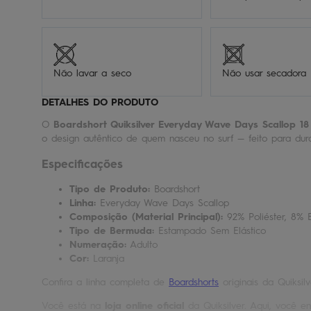
Não lavar a seco
Não usar secadora
DETALHES DO PRODUTO
O
Boardshort Quiksilver Everyday Wave Days Scallop 18
o design autêntico de quem nasceu no surf — feito para dur
Especificações
Tipo de Produto:
Boardshort
Linha:
Everyday Wave Days Scallop
Composição (Material Principal):
92% Poliéster, 8% 
Tipo de Bermuda:
Estampado Sem Elástico
Numeração:
Adulto
Cor:
Laranja
Confira a linha completa de
Boardshorts
originais da Quiksilv
Você está na
loja online oficial
da Quiksilver. Aqui, você en