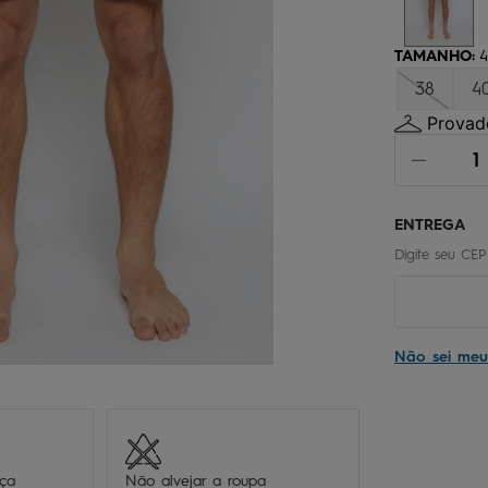
chinelo
9
º
calça
10
º
TAMANHO
:
4
38
4
Provado
Não sei me
eça
Não alvejar a roupa