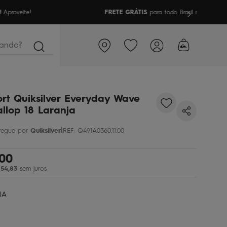
a todo Brasil nas compras acima de R$499 | Consulte as Regras
ndo?
rt Quiksilver Everyday Wave
llop 18 Laranja
|
Quiksilver
REF
:
Q491A0360.11.00
00
54
,
83
sem juros
JA