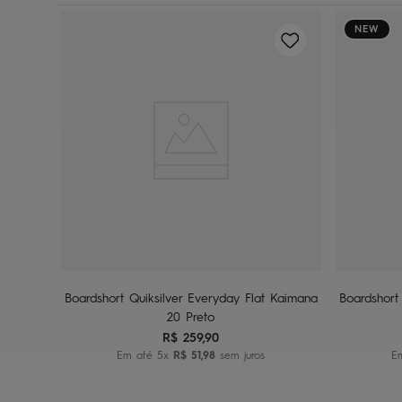
NEW
21 Preto
38
40
42
44
46
48
38
Adicionar ao carrinho
A
Boardshort Quiksilver Everyday Flat Kaimana
Boardshort
20 Preto
R$
259
,
90
Em até
5
x
R$
51
,
98
sem juros
E