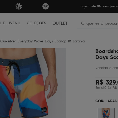
FRETE GRÁTIS
par
O que está procura
L E JUVENIL
COLEÇÕES
OUTLET
termos mais buscados
 Quiksilver Everyday Wave Days Scallop 18 Laranja
bone
1
º
Boardsho
moletom
2
º
Days Sca
camiseta
3
º
bermuda
4
º
R$
329
,
regata
5
º
Em até
6
x
R$
óculos
6
º
jaqueta
7
º
COR:
LARAN
boardshort
8
º