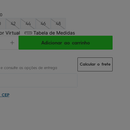
0
0
42
44
46
48
r Virtual
Tabela de Medidas
Adicionar ao carrinho
Calcular o frete
u CEP