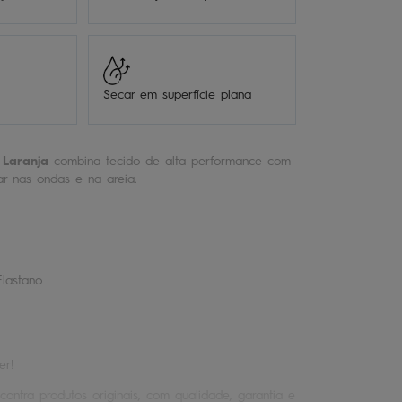
Secar em superfície plana
 Laranja
combina tecido de alta performance com
ar nas ondas e na areia.
Elastano
er!
contra produtos originais, com qualidade, garantia e