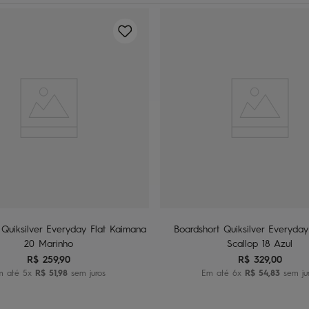
40
42
44
46
48
38
40
42
44
46
dicionar ao carrinho
Adicionar ao carrin
 Quiksilver Everyday Flat Kaimana
Boardshort Quiksilver Everyday
20 Marinho
Scallop 18 Azul
R$
259
,
90
R$
329
,
00
m até
5
x
R$
51
,
98
sem juros
Em até
6
x
R$
54
,
83
sem ju