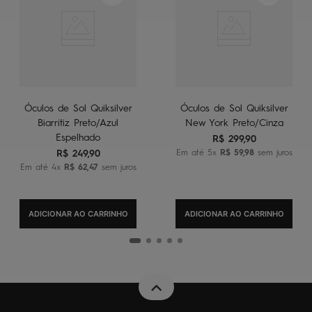
Óculos de Sol Quiksilver
Óculos de Sol Quiksilver
Biarritiz Preto/Azul
New York Preto/Cinza
Espelhado
R$
299
,
90
R$
249
,
90
Em até
5
x
R$
59
,
98
sem juros
Em até
4
x
R$
62
,
47
sem juros
ADICIONAR AO CARRINHO
ADICIONAR AO CARRINHO