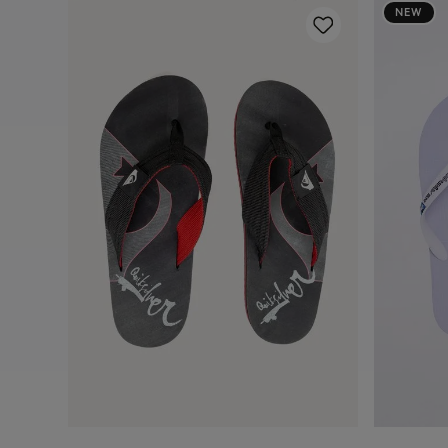
NEW
 Verde
37/38
39/40
41/42
43/44
Adicionar ao carrinho
A