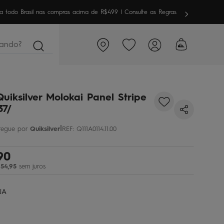
meira vez aqui? Garanta
10% OFF
em sua 1ª compra
ndo?
Quiksilver Molokai Panel Stripe
37/
|
Quiksilver
REF
:
Q111A0114.11.00
90
54
,
95
sem juros
JA