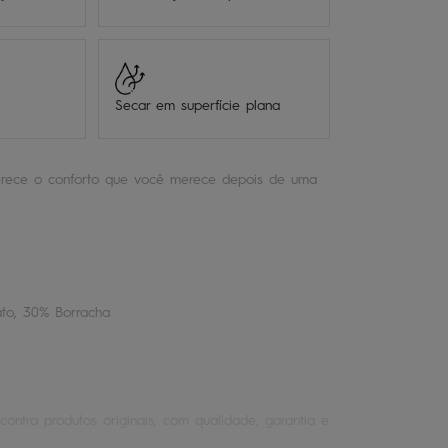
Secar em superfície plana
rece o conforto que você merece depois de uma
ato, 30% Borracha
contra produtos originais, com qualidade, garantia e