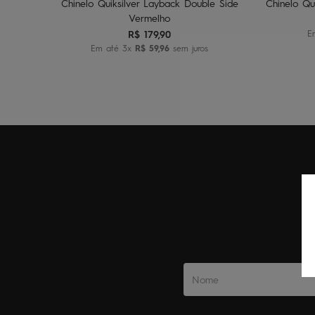
Chinelo Quiksilver Layback Double Side
Chinelo Qu
Vermelho
R$
179
,
90
E
Em até
3
x
R$
59
,
96
sem juros