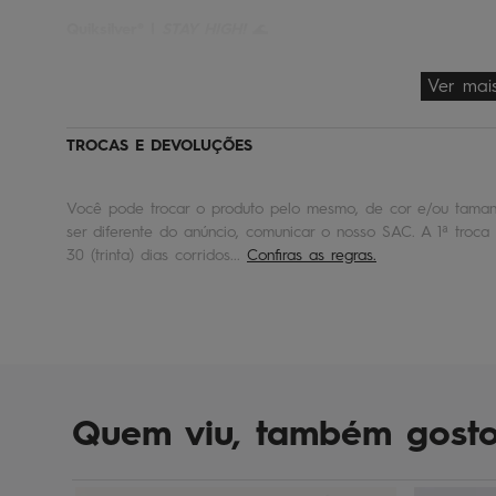
Quiksilver® |
STAY HIGH!
🌊
Ver mai
TROCAS E DEVOLUÇÕES
Você pode trocar o produto pelo mesmo, de cor e/ou tamanh
ser diferente do anúncio, comunicar o nosso SAC. A 1ª troca 
30 (trinta) dias corridos...
Confiras as regras.
Quem viu, também gost