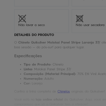
Não lavar a seco
Não usar secadora
DETALHES DO PRODUTO
O
Chinelo Quiksilver Molokai Panel Stripe Laranja 37/
ofe
boa sessão — do pós-surf para qualquer lugar.
Especificações
Tipo de Produto:
Chinelo
Linha:
Molokai Panel Stripe 37/
Composição (Material Principal):
70% Etil Vinil Acet
Numeração:
Adulto
Cor:
Laranja
Confira a linha completa de
Chinelos
originais da Quiksilver!
Você está na
loja online oficial
da Quiksilver. Aqui, você en
compromisso que só a Quiksilver tem a oferecer!