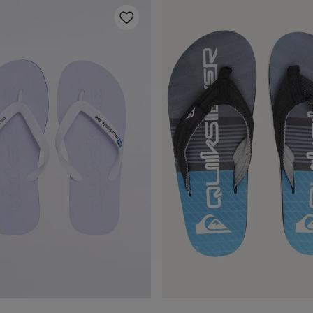
37/38
39/40
41/42
43/44
37/38
39/40
41/42
43/4
dicionar ao carrinho
Adicionar ao carrin