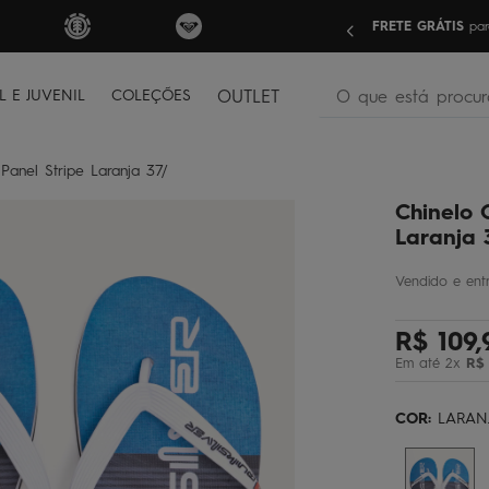
nas compras acima de R$499 | Consulte as Regras
Sua pri
O que está procura
L E JUVENIL
COLEÇÕES
OUTLET
termos mais buscados
 Panel Stripe Laranja 37/
bone
1
º
Chinelo 
moletom
2
º
Laranja 
camiseta
3
º
regata
4
º
R$
109
,
bermuda
5
º
Em até
2
x
R$
óculos
6
º
jaqueta
7
º
COR:
LARAN
boardshort
8
º