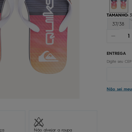
chinelo
9
º
calça
10
º
TAMANHO
:
3
37/38
Não sei me
eça
Não alvejar a roupa