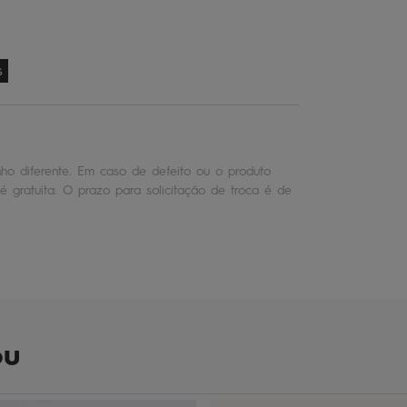
s
o diferente. Em caso de defeito ou o produto
é gratuita. O prazo para solicitação de troca é de
ou