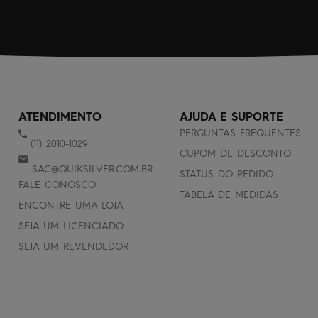
ATENDIMENTO
AJUDA E SUPORTE
PERGUNTAS FREQUENTES
(11) 2010-1029
CUPOM DE DESCONTO
SAC@QUIKSILVER.COM.BR
STATUS DO PEDIDO
FALE CONOSCO
TABELA DE MEDIDAS
ENCONTRE UMA LOJA
SEJA UM LICENCIADO
SEJA UM REVENDEDOR