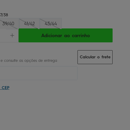
7/38
39/40
41/42
43/44
Adicionar ao carrinho
Calcular o frete
u CEP