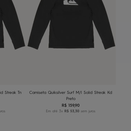
2
4
6
8
nho
Adicionar ao carrinho
id Streak Tn
Camiseta Quiksilver Surf M/l Solid Streak Kd
Preto
R$
159
,
90
uros
Em até
3
x
R$
53
,
30
sem juros