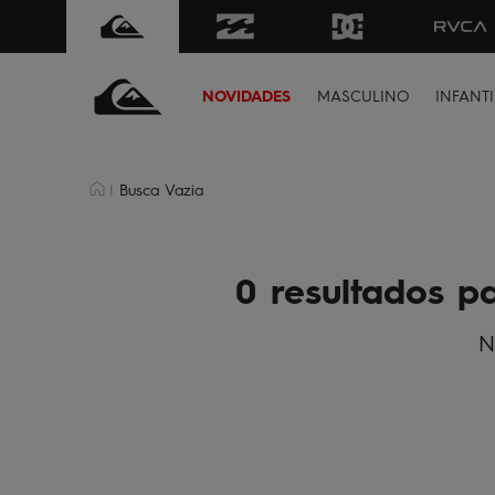
ima de R$499 | Consulte as Regras
Sua primeira vez aqui
NOVIDADES
MASCULINO
INFANTI
Busca Vazia
0 resultados p
N