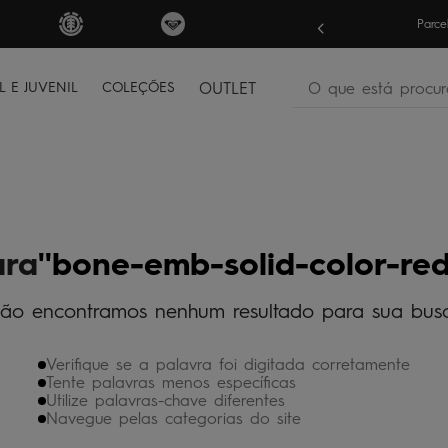
? Garanta
10% OFF
em sua 1ª compra
Parce
O que está procura
L E JUVENIL
COLEÇÕES
OUTLET
termos mais buscados
bone
1
º
moletom
2
º
camiseta
3
º
ara
bone-emb-solid-color-re
regata
4
º
ão encontramos nenhum resultado para sua bus
óculos
5
º
jaqueta
6
º
Verifique se a palavra foi digitada corretamente
bermuda
7
º
Tente palavras menos específicas
Utilize palavras-chave diferentes
boardshort
8
º
Navegue pelas categorias do site