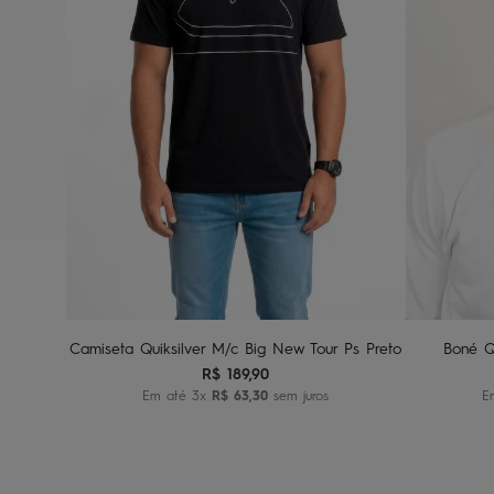
G1
G2
G3
Adicionar ao carrinho
A
Camiseta Quiksilver M/c Big New Tour Ps Preto
Boné Q
R$
189
,
90
Em até
3
x
R$
63
,
30
sem juros
E