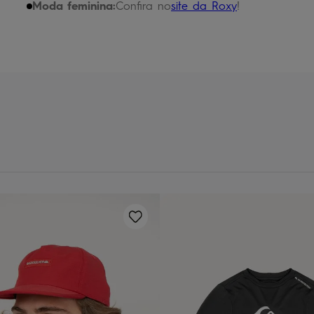
chinelo
9
º
Moda feminina:
Confira no
site da Roxy
!
calça
10
º