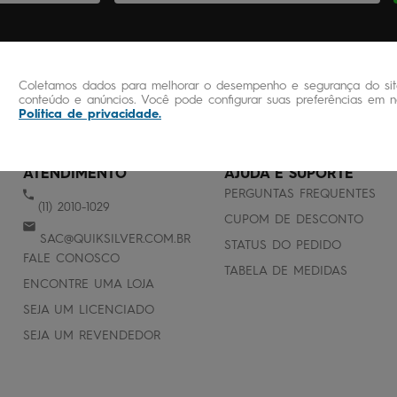
Coletamos dados para melhorar o desempenho e segurança do site
conteúdo e anúncios. Você pode configurar suas preferências em no
Política de privacidade
.
ATENDIMENTO
AJUDA E SUPORTE
PERGUNTAS FREQUENTES
(11) 2010-1029
CUPOM DE DESCONTO
SAC@QUIKSILVER.COM.BR
STATUS DO PEDIDO
FALE CONOSCO
TABELA DE MEDIDAS
ENCONTRE UMA LOJA
SEJA UM LICENCIADO
SEJA UM REVENDEDOR