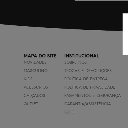
MAPA DO SITE
INSTITUCIONAL
NOVIDADES
SOBRE NÓS
MASCULINO
TROCAS E DEVOLUÇÕES
KIDS
POLÍTICA DE ENTREGA
ACESSÓRIOS
POLÍTICA DE PRIVACIDADE
CALÇADOS
PAGAMENTOS E SEGURANÇA
OUTLET
GARANTIA/ASSISTÊNCIA
BLOG