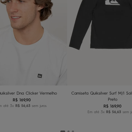
U
10
12
14
dicionar ao carrinho
Adicionar ao carri
uiksilver Dna Clicker Vermelho
Camiseta Quiksilver Surf M/l Sol
Preto
R$
169
,
90
m até
3
x
R$
56
,
63
sem juros
R$
169
,
90
Em até
3
x
R$
56
,
63
sem j