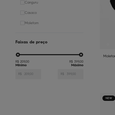
Canguru
Casaco
Moletom
Faixas de preço
Moleto
R$ 209,00
R$ 399,00
R$
R$
NEW