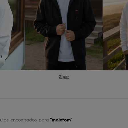
chinelo
9
º
calça
10
º
Zíper
utos
moletom