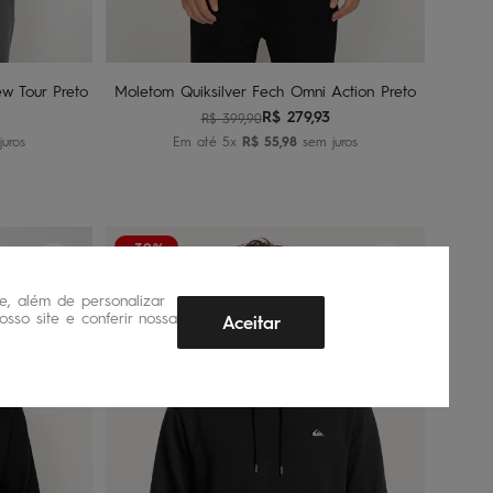
nho
Adicionar ao carrinho
w Tour Preto
Moletom Quiksilver Fech Omni Action Preto
R$
279
,
93
R$
399
,
90
uros
Em até
5
x
R$
55
,
98
sem juros
-30%
, além de personalizar
sso site e conferir nossa
Aceitar