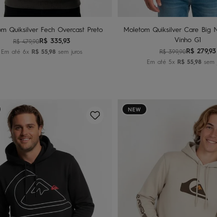
Adicionar ao carrinho
Adicionar ao carri
m Quiksilver Fech Overcast Preto
Moletom Quiksilver Care Big 
Vinho G1
R$
335
,
93
R$
479
,
90
R$
279
,
93
Em até
6
x
R$
55
,
98
sem juros
R$
399
,
90
Em até
5
x
R$
55
,
98
sem j
NEW