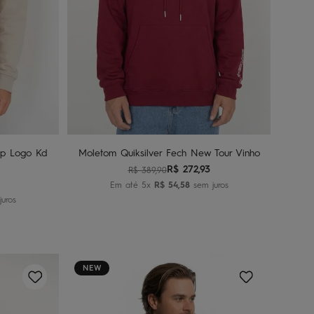
8
P
M
G
GG
nho
Adicionar ao carrinho
mp Logo Kd
Moletom Quiksilver Fech New Tour Vinho
R$
272
,
93
R$
389
,
90
Em até
5
x
R$
54
,
58
sem juros
uros
NEW