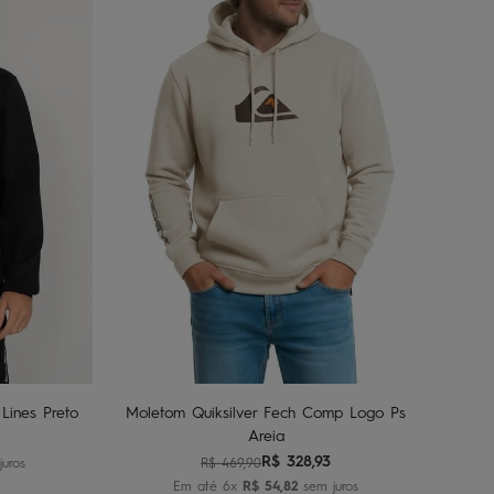
G2
G3
nho
Adicionar ao carrinho
Lines Preto
Moletom Quiksilver Fech Comp Logo Ps
Areia
R$
328
,
93
uros
R$
469
,
90
Em até
6
x
R$
54
,
82
sem juros