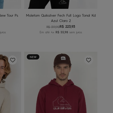
nho
Adicionar ao carrinho
New Tour Ps
Moletom Quiksilver Fech Full Logo Tonal Kd
Azul Claro 2
R$
223
,
93
R$
319
,
90
uros
Em até
4
x
R$
55
,
98
sem juros
NEW