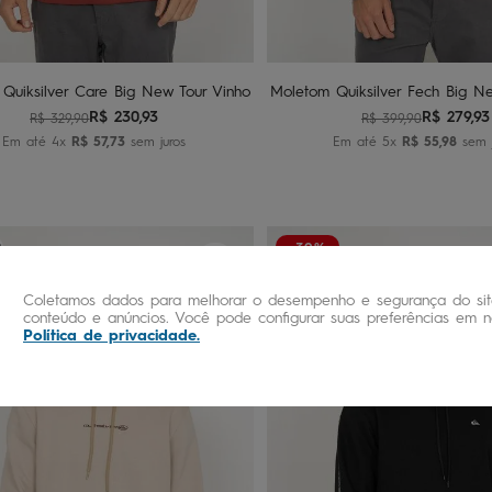
Adicionar ao carrinho
Adicionar ao carri
Quiksilver Care Big New Tour Vinho
Moletom Quiksilver Fech Big Ne
R$
230
,
93
R$
279
,
93
R$
329
,
90
R$
399
,
90
Em até
4
x
R$
57
,
73
sem juros
Em até
5
x
R$
55
,
98
sem j
-30%
Coletamos dados para melhorar o desempenho e segurança do site
conteúdo e anúncios. Você pode configurar suas preferências em no
Política de privacidade
.