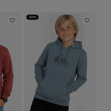
NEW
2
4
6
8