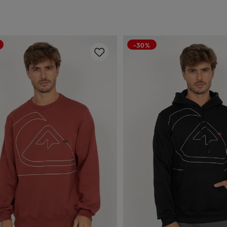
-30%
P
M
G
P
M
G