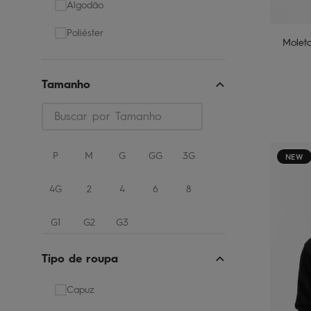
Algodão
Poliéster
Moleto
Tamanho
P
M
G
GG
3G
NEW
4G
2
4
6
8
G1
G2
G3
Tipo de roupa
Capuz