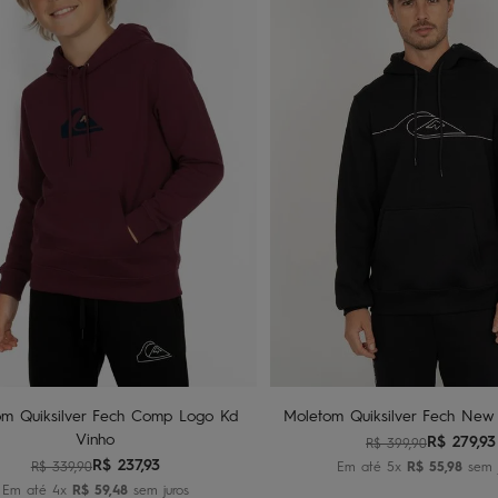
2
4
6
8
P
M
G
Adicionar ao carrinho
Adicionar ao carri
om Quiksilver Fech Comp Logo Kd
Moletom Quiksilver Fech New 
Vinho
R$
279
,
93
R$
399
,
90
R$
237
,
93
R$
339
,
90
Em até
5
x
R$
55
,
98
sem j
Em até
4
x
R$
59
,
48
sem juros