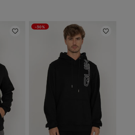
-30%
P
M
G
GG