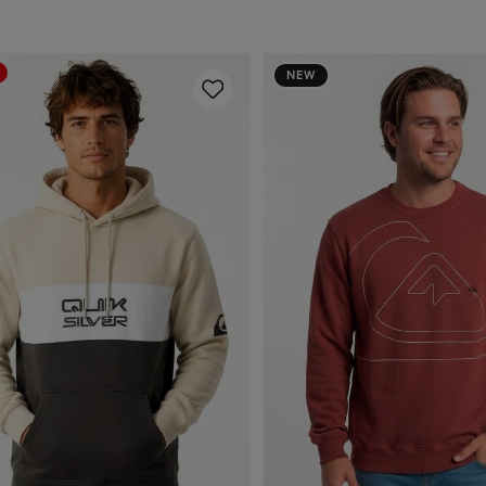
NEW
P
M
G1
G2
G3