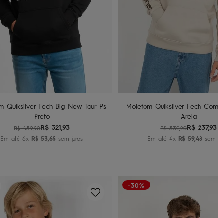
G1
G2
G3
2
4
6
Adicionar ao carrinho
Adicionar ao carri
m Quiksilver Fech Big New Tour Ps
Moletom Quiksilver Fech Co
Preto
Areia
R$
321
,
93
R$
237
,
93
R$
459
,
90
R$
339
,
90
Em até
6
x
R$
53
,
65
sem juros
Em até
4
x
R$
59
,
48
sem j
-30%