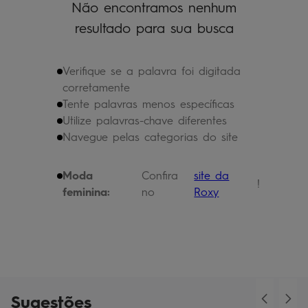
Não encontramos nenhum
bermuda
5
º
resultado para sua busca
óculos
6
º
jaqueta
7
º
Verifique se a palavra foi digitada
boardshort
8
º
corretamente
Tente palavras menos específicas
chinelo
9
º
Utilize palavras-chave diferentes
calça
10
º
Navegue pelas categorias do site
Moda
Confira
site da
!
feminina:
no
Roxy
Sugestões