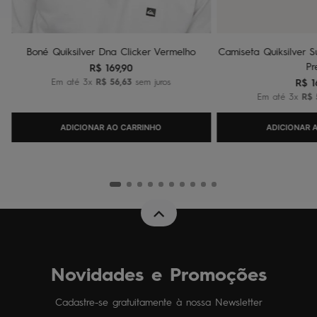
Boné Quiksilver Dna Clicker Vermelho
Camiseta Quiksilver Su
Pr
R$
169
,
90
Em até
3
x
R$
56
,
63
sem juros
R$
1
Em até
3
x
R$
ADICIONAR AO CARRINHO
ADICIONAR 
Novidades e Promoções
Cadastre-se gratuitamente à nossa Newsletter