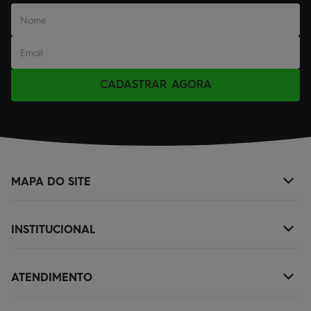
CADASTRAR AGORA
MAPA DO SITE
+
NOVIDADES
INSTITUCIONAL
+
MASCULINO
SOBRE NÓS
KIDS
ATENDIMENTO
+
TROCAS E DEVOLUÇÕES
ACESSÓRIOS
(11)2010-1029