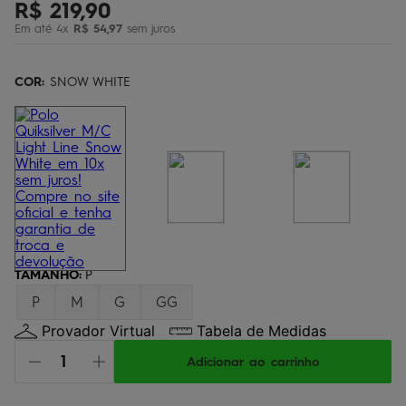
R$
219
,
90
bermuda
5
º
Em até
4
x
R$
54
,
97
sem juros
óculos
6
º
jaqueta
COR:
7
SNOW WHITE
º
boardshort
8
º
chinelo
9
º
calça
10
º
TAMANHO
:
P
P
M
G
GG
Provador Virtual
Tabela de Medidas
Adicionar ao carrinho