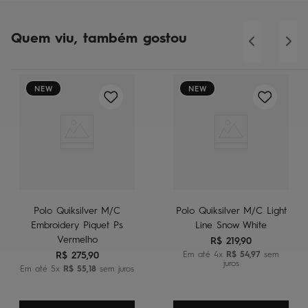
Quem viu, também gostou
NEW
NEW
Polo Quiksilver M/C
Polo Quiksilver M/C Light
Embroidery Piquet Ps
Line Snow White
Vermelho
R$
219
,
90
R$
275
,
90
Em até
4
x
R$
54
,
97
sem
juros
Em até
5
x
R$
55
,
18
sem juros