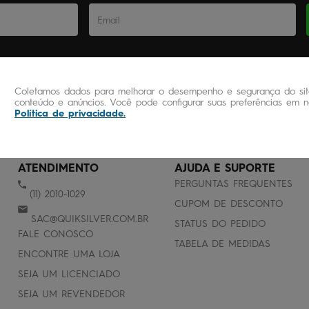
Coletamos dados para melhorar o desempenho e segurança do site
conteúdo e anúncios. Você pode configurar suas preferências em no
Política de privacidade
.
ATENDIMENTO
AJUDA E SUPORTE
PERGUNTAS FREQUENTES
(11) 2010-1029
CUPOM DE DESCONTO
SAC@QUIKSILVER.COM.BR
STATUS DO PEDIDO
FALE CONOSCO
TABELA DE MEDIDAS
ENCONTRE UMA LOJA
SEJA UM LICENCIADO
SEJA UM REVENDEDOR