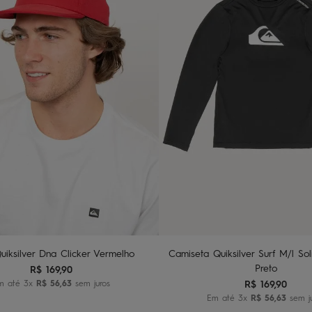
U
10
12
14
dicionar ao carrinho
Adicionar ao carri
uiksilver Dna Clicker Vermelho
Camiseta Quiksilver Surf M/l Sol
Preto
R$
169
,
90
m até
3
x
R$
56
,
63
sem juros
R$
169
,
90
Em até
3
x
R$
56
,
63
sem j