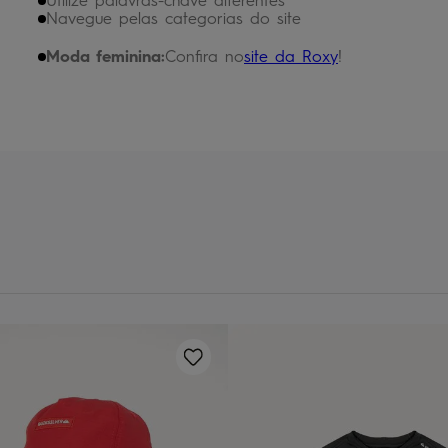
Utilize palavras-chave diferentes
chinelo
9
º
Navegue pelas categorias do site
calça
10
º
Moda feminina:
Confira no
site da Roxy
!