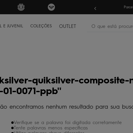
? Garanta
10% OFF
em sua 1ª compra
Parce
O que está procura
L E JUVENIL
COLEÇÕES
OUTLET
termos mais buscados
bone
1
º
moletom
2
º
camiseta
3
º
iksilver-quiksilver-composite
regata
4
º
-01-0071-ppb
bermuda
5
º
óculos
6
º
ão encontramos nenhum resultado para sua bus
jaqueta
7
º
Verifique se a palavra foi digitada corretamente
boardshort
8
º
Tente palavras menos específicas