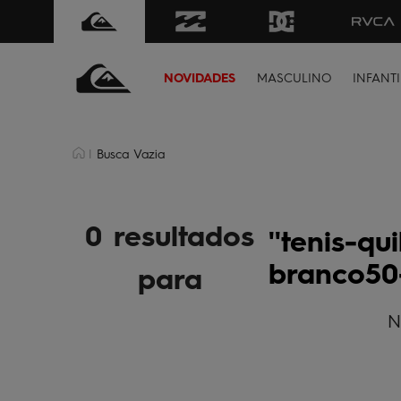
ima de R$499 | Consulte as Regras
Sua primeira vez aqui
NOVIDADES
MASCULINO
INFANTI
Busca Vazia
0 resultados
tenis-qu
branco50
para
N