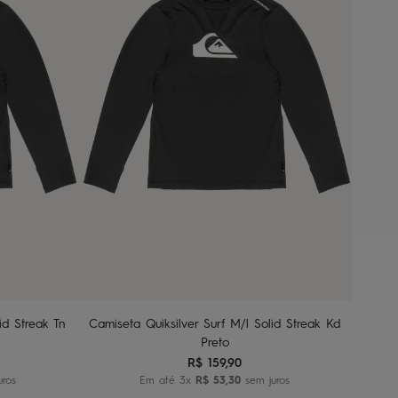
2
4
6
8
nho
Adicionar ao carrinho
id Streak Tn
Camiseta Quiksilver Surf M/l Solid Streak Kd
Preto
R$
159
,
90
uros
Em até
3
x
R$
53
,
30
sem juros