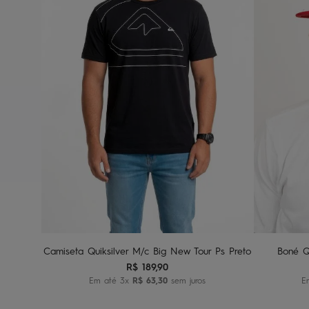
G1
G2
G3
Adicionar ao carrinho
A
Camiseta Quiksilver M/c Big New Tour Ps Preto
Boné Q
R$
189
,
90
Em até
3
x
R$
63
,
30
sem juros
E