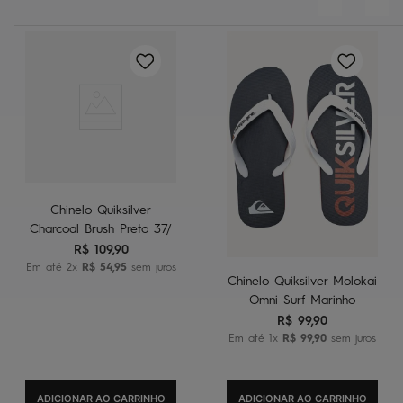
Chinelo Quiksilver
Charcoal Brush Preto 37/
R$
109
,
90
Em até
2
x
R$
54
,
95
sem juros
Chinelo Quiksilver Molokai
Omni Surf Marinho
R$
99
,
90
Em até
1
x
R$
99
,
90
sem juros
ADICIONAR AO CARRINHO
ADICIONAR AO CARRINHO