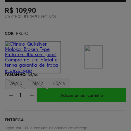
bermuda
5
º
R$
109
,
90
óculos
6
º
Em até
2
x
R$
54
,
95
sem juros
jaqueta
7
º
COR:
PRETO
boardshort
8
º
chinelo
9
º
calça
10
º
TAMANHO
:
43/44
39/40
41/42
43/44
Adicionar ao carrinho