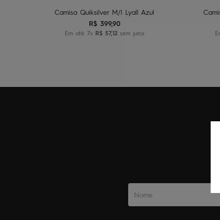
Camisa Quiksilver M/l Lyall Azul
Camis
R$
399
,
90
Em até
7
x
R$
57
,
12
sem juros
E