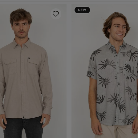
NEW
P
M
G
GG
P
M
G
GG
dicionar ao carrinho
Adicionar ao carrin