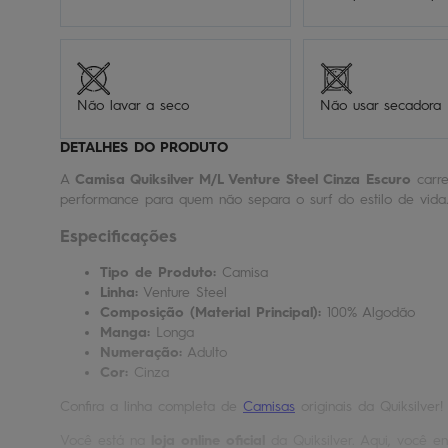
Não lavar a seco
Não usar secadora
DETALHES DO PRODUTO
A
Camisa Quiksilver M/L Venture Steel Cinza Escuro
carre
performance para quem não separa o surf do estilo de vida
Especificações
Tipo de Produto:
Camisa
Linha:
Venture Steel
Composição (Material Principal):
100% Algodão
Manga:
Longa
Numeração:
Adulto
Cor:
Cinza
Confira a linha completa de
Camisas
originais da Quiksilver!
Você está na
loja online oficial
da Quiksilver. Aqui, você en