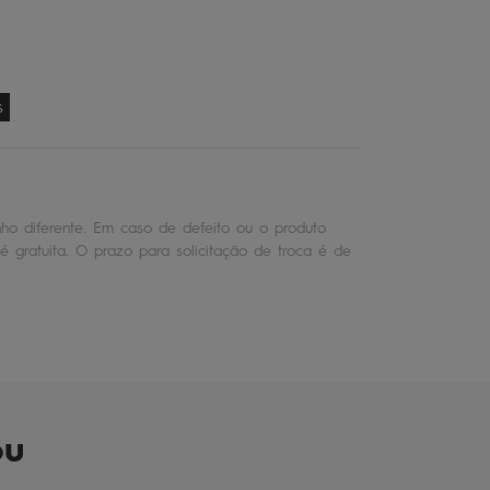
s
o diferente. Em caso de defeito ou o produto
é gratuita. O prazo para solicitação de troca é de
ou