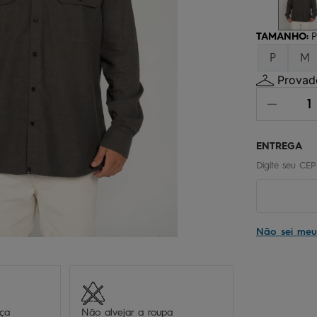
chinelo
9
º
calça
10
º
TAMANHO
:
P
P
M
Provado
Não sei me
eça
Não alvejar a roupa