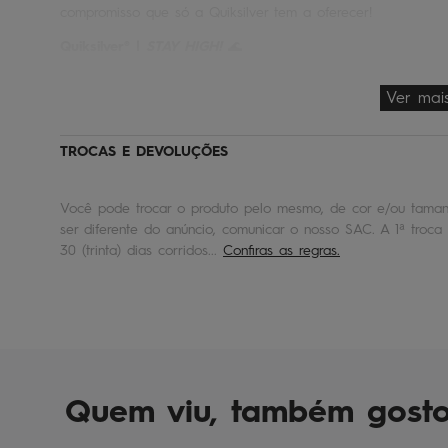
compromisso que só a Quiksilver tem a oferecer!
Quiksilver® |
STAY HIGH!
🌊
Ver mai
TROCAS E DEVOLUÇÕES
Você pode trocar o produto pelo mesmo, de cor e/ou tamanh
ser diferente do anúncio, comunicar o nosso SAC. A 1ª troca 
30 (trinta) dias corridos...
Confiras as regras.
Quem viu, também gost