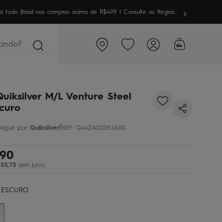
meira vez aqui? Garanta
10% OFF
em sua 1ª compra
ndo?
uiksilver M/L Venture Steel
curo
|
Quiksilver
REF
:
Q442A0028.46.00
90
53
,
73
sem juros
 ESCURO