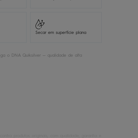
Secar em superfície plana
ga o DNA Quiksilver — qualidade de alta
.
contra produtos originais, com qualidade, garantia e