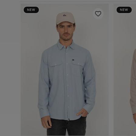
NEW
NEW
l Black
P
M
G
GG
Adicionar ao carrinho
A