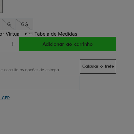
G
GG
r Virtual
Tabela de Medidas
Adicionar ao carrinho
Calcular o frete
u CEP