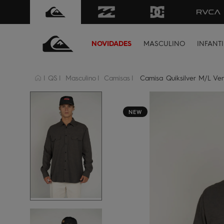
FRETE GRÁTIS
para todo Brasil 
NOVIDADES
MASCULINO
INFANTI
QS
Masculino
Camisas
Camisa Quiksilver M/L Ven
NEW