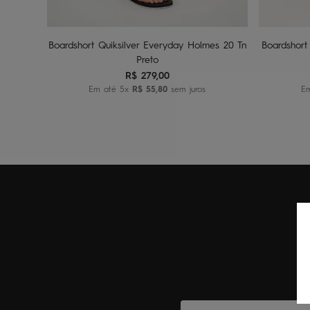
Adicionar ao carrinho
A
Boardshort Quiksilver Everyday Holmes 20 Tn
Boardshort
Preto
R$
279
,
00
Em até
5
x
R$
55
,
80
sem juros
E