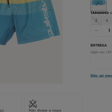
chinelo
9
º
calça
10
º
TAMANHO
:
4
2
4
Não sei me
eça
Não alvejar a roupa