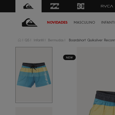
FRETE GRÁTIS
para todo Brasil 
NOVIDADES
MASCULINO
INFANTI
QS
Infantil
Bermudas
Boardshort Quiksilver Reconn
NEW