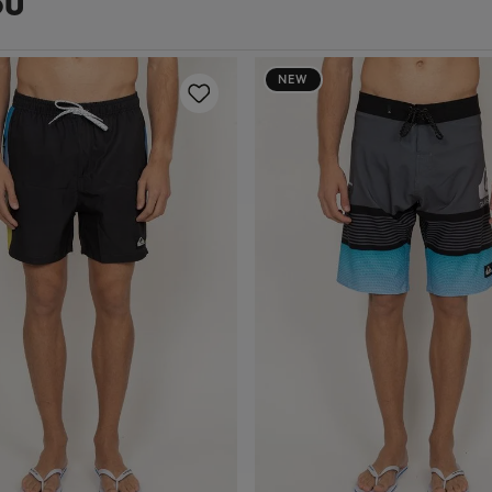
ou
NEW
10
12
14
16
10
12
14
16