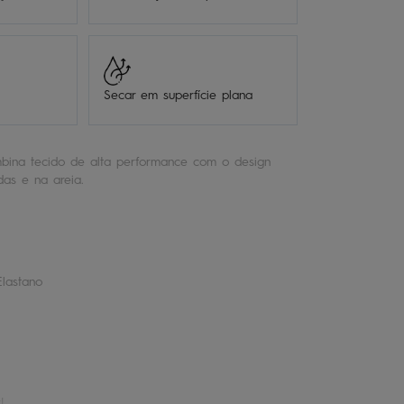
Secar em superfície plana
ina tecido de alta performance com o design
das e na areia.
Elastano
!