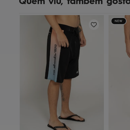
Quem viu, também gost
NEW
y 20 Kd
10
12
14
16