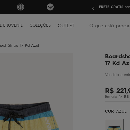
nas compras acima de R$499 | Consulte as Regras
Sua pri
O que está procura
L E JUVENIL
COLEÇÕES
OUTLET
termos mais buscados
ect Stripe 17 Kd Azul
bone
1
º
Boardsho
moletom
2
º
17 Kd Az
camiseta
3
º
regata
4
º
R$
221
,
bermuda
5
º
Em até
4
x
R$
óculos
6
º
jaqueta
7
º
COR:
AZUL
boardshort
8
º