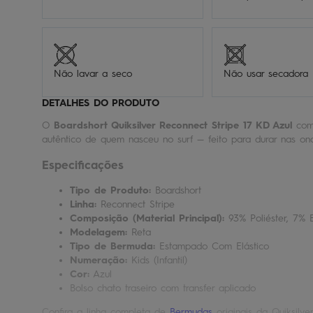
Não lavar a seco
Não usar secadora
DETALHES DO PRODUTO
O
Boardshort Quiksilver Reconnect Stripe 17 KD Azul
comb
autêntico de quem nasceu no surf — feito para durar nas on
Especificações
Tipo de Produto:
Boardshort
Linha:
Reconnect Stripe
Composição (Material Principal):
93% Poliéster, 7% 
Modelagem:
Reta
Tipo de Bermuda:
Estampado Com Elástico
Numeração:
Kids (Infantil)
Cor:
Azul
Bolso chato traseiro com transfer aplicado
Confira a linha completa de
Bermudas
originais da Quiksilver