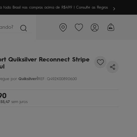
meira vez aqui? Garanta
10% OFF
em sua 1ª compra
ndo?
rt Quiksilver Reconnect Stripe
ul
|
Quiksilver
REF
:
Q492K0089.06.00
90
55
,
47
sem juros