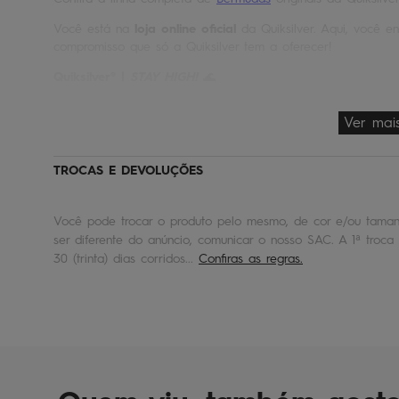
Você está na
loja online oficial
da Quiksilver. Aqui, você en
compromisso que só a Quiksilver tem a oferecer!
Quiksilver® |
STAY HIGH!
🌊
Ver mai
TROCAS E DEVOLUÇÕES
Você pode trocar o produto pelo mesmo, de cor e/ou tamanh
ser diferente do anúncio, comunicar o nosso SAC. A 1ª troca 
30 (trinta) dias corridos...
Confiras as regras.