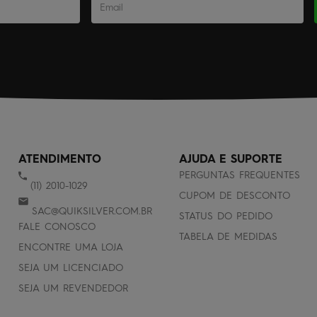
ATENDIMENTO
AJUDA E SUPORTE
PERGUNTAS FREQUENTES
(11) 2010-1029
CUPOM DE DESCONTO
SAC@QUIKSILVER.COM.BR
STATUS DO PEDIDO
FALE CONOSCO
TABELA DE MEDIDAS
ENCONTRE UMA LOJA
SEJA UM LICENCIADO
SEJA UM REVENDEDOR