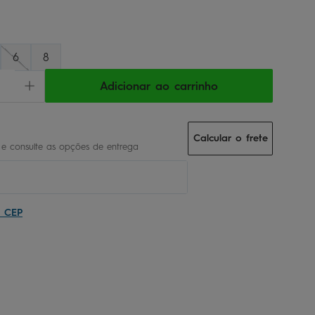
6
8
Adicionar ao carrinho
Calcular o frete
u CEP