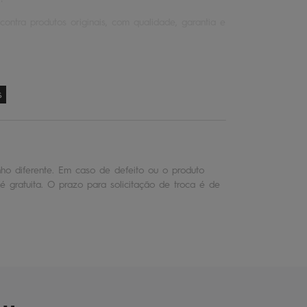
contra produtos originais, com qualidade, garantia e
s
o diferente. Em caso de defeito ou o produto
é gratuita. O prazo para solicitação de troca é de