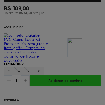
bermuda
5
º
R$
109
,
00
óculos
6
º
Em até
2
x
R$
54
,
50
sem juros
jaqueta
7
º
COR:
PRETO
boardshort
8
º
chinelo
9
º
calça
10
º
TAMANHO
:
2
2
4
6
8
Adicionar ao carrinho