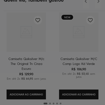
Quem viu, também gostou
NEW
Camiseta Quiksilver M/c
Camiseta Quiksilver M/C
The Original Tn Cinza
Comp Logo Kd Verde
Escuro
R$
106
,
90
R$
129
,
90
Em até
2
x
R$
53
,
45
sem
juros
Em até
2
x
R$
64
,
95
sem juros
ADICIONAR AO CARRINHO
ADICIONAR AO CARRINHO