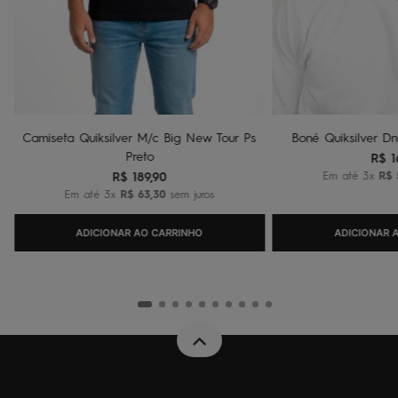
Camiseta Quiksilver M/c Big New Tour Ps
Boné Quiksilver Dn
Preto
R$
1
R$
189
,
90
Em até
3
x
R$
Em até
3
x
R$
63
,
30
sem juros
ADICIONAR AO CARRINHO
ADICIONAR 