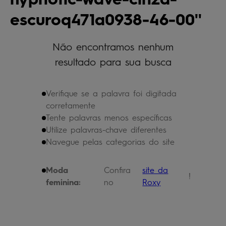
bermuda
5
º
escuroq471a0938-46-00
óculos
6
º
jaqueta
Não encontramos nenhum
7
º
resultado para sua busca
boardshort
8
º
chinelo
9
º
Verifique se a palavra foi digitada
calça
10
º
corretamente
Tente palavras menos específicas
Utilize palavras-chave diferentes
Navegue pelas categorias do site
Moda
Confira
site da
!
feminina:
no
Roxy