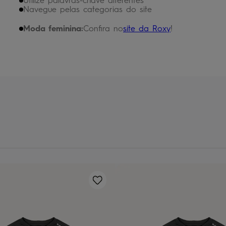
Utilize palavras-chave diferentes
chinelo
9
º
Navegue pelas categorias do site
calça
10
º
Moda feminina:
Confira no
site da Roxy
!