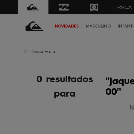
ima de R$499 | Consulte as Regras
Sua primeira vez aqui
NOVIDADES
MASCULINO
INFANTI
Busca Vazia
0 resultados
jaque
00
para
N