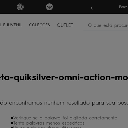
? Garanta
10% OFF
em sua 1ª compra
Parce
O que está procura
L E JUVENIL
COLEÇÕES
OUTLET
termos mais buscados
bone
1
º
moletom
2
º
camiseta
3
º
ta-quiksilver-omni-action-m
regata
4
º
bermuda
5
º
óculos
6
º
ão encontramos nenhum resultado para sua bus
jaqueta
7
º
Verifique se a palavra foi digitada corretamente
boardshort
8
º
Tente palavras menos específicas