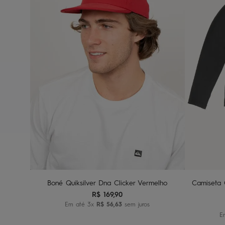
U
Adicionar ao carrinho
A
Boné Quiksilver Dna Clicker Vermelho
Camiseta Q
R$
169
,
90
Em até
3
x
R$
56
,
63
sem juros
E