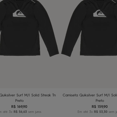
10
12
14
2
4
6
8
dicionar ao carrinho
Adicionar ao carri
uiksilver Surf M/l Solid Streak Tn
Camiseta Quiksilver Surf M/l Sol
Preto
Preto
R$
169
,
90
R$
159
,
90
m até
3
x
R$
56
,
63
sem juros
Em até
3
x
R$
53
,
30
sem j