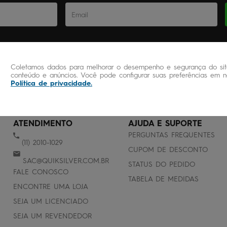
Coletamos dados para melhorar o desempenho e segurança do site
conteúdo e anúncios. Você pode configurar suas preferências em no
Política de privacidade
.
ATENDIMENTO
AJUDA E SUPORTE
PERGUNTAS FREQUENTES
(11) 2010-1029
CUPOM DE DESCONTO
SAC@QUIKSILVER.COM.BR
STATUS DO PEDIDO
FALE CONOSCO
TABELA DE MEDIDAS
ENCONTRE UMA LOJA
SEJA UM LICENCIADO
SEJA UM REVENDEDOR