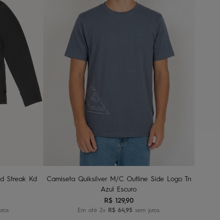
10
12
14
16
nho
Adicionar ao carrinho
id Streak Kd
Camiseta Quiksilver M/C Outline Side Logo Tn
Azul Escuro
R$
129
,
90
uros
Em até
2
x
R$
64
,
95
sem juros