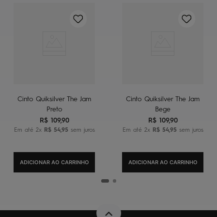
Cinto Quiksilver The Jam
Cinto Quiksilver The Jam
Preto
Bege
R$
109
,
90
R$
109
,
90
Em até
2
x
R$
54
,
95
sem juros
Em até
2
x
R$
54
,
95
sem juros
ADICIONAR AO CARRINHO
ADICIONAR AO CARRINHO