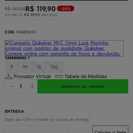
bermuda
5
º
R$
119
,
90
R$
149
,
00
-20%
Em até
2
x
R$
59
,
95
sem juros
óculos
6
º
jaqueta
7
º
COR:
MARINHO
boardshort
8
º
chinelo
9
º
calça
TAMANHO
10
º
:
P
P
M
G
GG
Provador Virtual
Tabela de Medidas
Adicionar ao carrinho
Calcular o frete