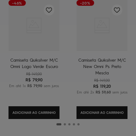
-46%
-20%
Camiseta Quiksilver M/C
Camiseta Quiksilver M/C
Omni Logo Verde Escuro
New Omni Ps Preto
Mescla
R$
149
,
00
R$
79
,
90
R$
149
,
00
Em até
1
x
R$
79
,
90
sem juros
R$
119
,
20
Em até
2
x
R$
59
,
60
sem juros
ADICIONAR AO CARRINHO
ADICIONAR AO CARRINHO