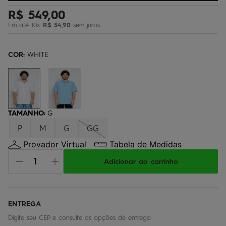
bermuda
5
º
R$
549
,
00
Em até
10
x
R$
54
,
90
sem juros
óculos
6
º
jaqueta
7
º
COR:
WHITE
boardshort
8
º
chinelo
9
º
calça
10
º
TAMANHO
:
G
P
M
G
GG
Provador Virtual
Tabela de Medidas
Adicionar ao carrinho