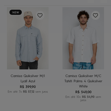
NEW
Camisa Quiksilver M/l
Camisa Quiksilver M/C
Lyall Azul
Tahiti Palms 4 Quiksilver
White
R$
399
,
90
Em até
7
x
R$
57
,
12
sem juros
R$
549
,
00
Em até
10
x
R$
54
,
90
sem
juros