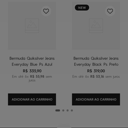
NEW
Bermuda Quiksilver Jeans
Bermuda Quiksilver Jeans
Everyday Blue Ps Azul
Everyday Black Ps Preto
R$
335
,
90
R$
319
,
00
Em até
6
x
R$
55
,
98
sem
Em até
6
x
R$
53
,
16
sem juros
juros
ADICIONAR AO CARRINHO
ADICIONAR AO CARRINHO