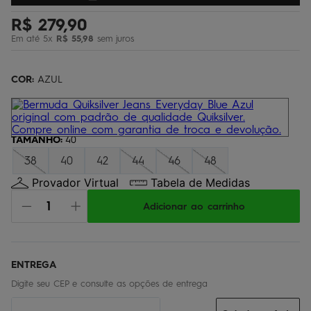
bermuda
5
º
R$
279
,
90
óculos
6
º
Em até
5
x
R$
55
,
98
sem juros
jaqueta
7
º
COR:
AZUL
boardshort
8
º
chinelo
9
º
calça
10
º
TAMANHO
:
40
38
40
42
44
46
48
Provador Virtual
Tabela de Medidas
Adicionar ao carrinho